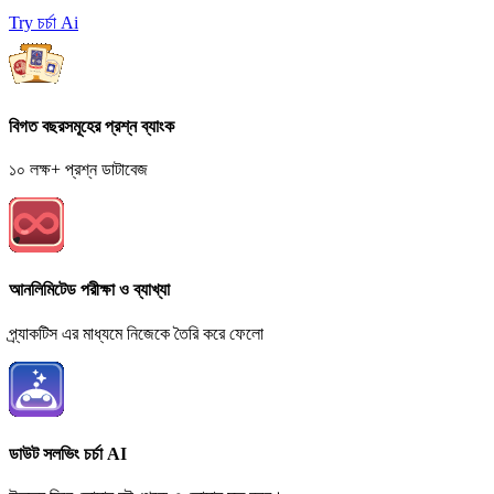
Try চর্চা Ai
বিগত বছরসমূহের প্রশ্ন ব্যাংক
১০ লক্ষ+ প্রশ্ন ডাটাবেজ
আনলিমিটেড পরীক্ষা ও ব্যাখ্যা
প্র্যাকটিস এর মাধ্যমে নিজেকে তৈরি করে ফেলো
ডাউট সলভিং চর্চা AI