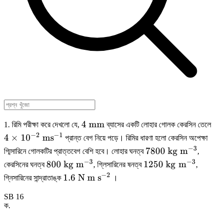
4
4 
4
mm
1. রিমি পরীক্ষা করে দেখলো যে,
ব্যাসের একটি লোহার গোলক কেরসিন তেলে
\mathrm{~mm}
\
−
2
−
1
4
×
1
0
ms
প্রান্ত বেগ নিয়ে পড়ে। রিমির ধারণা হলো কেরসিন অপেক্ষা
−
3
7800
7800
kg
m
গ্মিসারিনে গোলকটির প্রাত্তবেগ বেশি হবে। লোহার ঘনত্ব
,
\mathrm{~kg}
−
3
−
3
800 \mathrm{~kg}
1250
800
kg
m
1250
kg
m
কেরসিনের ঘনত্ব
, গ্লিসারিনের ষনত্ব
,
\mathrm{~m}^{-
\mathrm{~m}^{-3}
\mathrm{~kg}
−
2
1.6 \mathrm{~N}
1.6
N
m
s
গ্নিসারিনের সান্দ্রাতাঙ্ক
।
\mathrm{~m}^{-
\mathrm{~m}
SB 16
\mathrm{~s}^{-2}
ক
.