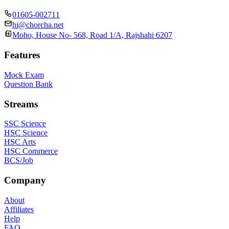
01605-002711
hi@chorcha.net
Moho, House No- 568, Road 1/A, Rajshahi 6207
Features
Mock Exam
Question Bank
Streams
SSC Science
HSC Science
HSC Arts
HSC Commerce
BCS/Job
Company
About
Affiliates
Help
FAQ