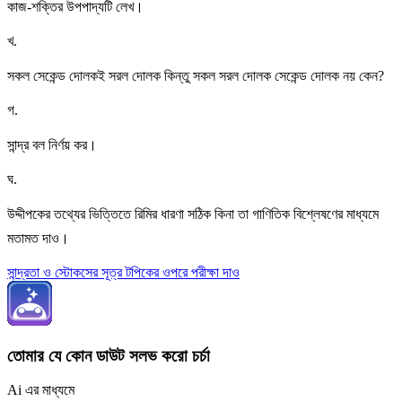
কাজ-শক্তির উপপাদ্যটি লেখ।
খ
.
সকল সেকেন্ড দোলকই সরল দোলক কিন্তু সকল সরল দোলক সেকেন্ড দোলক নয় কেন?
গ
.
সান্দ্র বল নির্ণয় কর।
ঘ
.
উদ্দীপকের তথ্যের ভিত্তিতে রিমির ধারণা সঠিক কিনা তা গাণিতিক বিশ্লেষণের মাধ্যমে
মতামত দাও।
সান্দ্রতা ও স্টোকসের সূত্র টপিকের ওপরে পরীক্ষা দাও
তোমার যে কোন ডাউট সলভ করো চর্চা
Ai এর মাধ্যমে