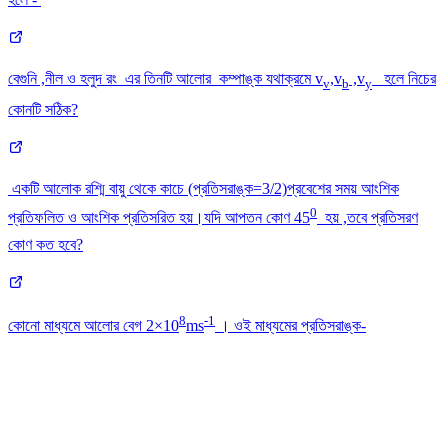
বেগুনি ,নীল ও হলুদ রং এর তিনটি আলোর কম্পাঙ্ক যথাক্রমে v
,v
,v
হলে নিচের
v
b
y
কোনটি সঠিক?
একটি আলোক রশ্মি বায়ু থেকে কাচে (প্রতিসরাঙ্ক=3/2)প্রবেশের সময় আংশিক
0
প্রতিফলিত ও আংশিক প্রতিসরিত হয়।যদি আপতন কোণ 45
হয় ,তবে প্রতিসরণ
কোণ কত হবে?
8
-1
কোনো মাধ্যমে আলোর বেগ 2×10
ms
। ওই মাধ্যমের প্রতিসরাঙ্ক-