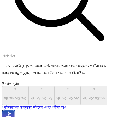
1. লাল ,বেগুনি ,সবুজ ও কমলা বর্ণের আলোর জন্য কোনো মাধ্যমের প্রতিসরাঙ্ক
যথাক্রমে u
,u
,u
ও u
হলে নিচের কোন সম্পর্কটি সঠিক?
R
V
G
O
ইসহাক স্যার
ক
খ
গ
ঘ
u
>u
>u
>u
u
>u
>u
>ug
u
>u
>u
>u
u
<u
<
u
<
u
R
V
G
O
R
V
O
R
O
G
V
R
O
G
V
প্রতিসরনাংক সংক্রান্ত টপিকের ওপরে পরীক্ষা দাও