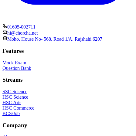
01605-002711
hi@chorcha.net
Moho, House No- 568, Road 1/A, Rajshahi 6207
Features
Mock Exam
Question Bank
Streams
SSC Science
HSC Science
HSC Arts
HSC Commerce
BCS/Job
Company