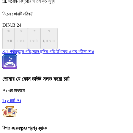
iii. সর্বোচ্চ বিস্তারে গতিশক্তি শূন্য
নিচের কোনটি সঠিক?
DIN.B 24
ক
খ
গ
ঘ
i ও ii
ii ও iii
i ও ili
i, ii ও iii
8.1 পর্যায়বৃত্ত গতি,সরল ছন্দিত গতি টপিকের ওপরে পরীক্ষা দাও
তোমার যে কোন ডাউট সলভ করো চর্চা
Ai এর মাধ্যমে
Try চর্চা Ai
বিগত বছরসমূহের প্রশ্ন ব্যাংক