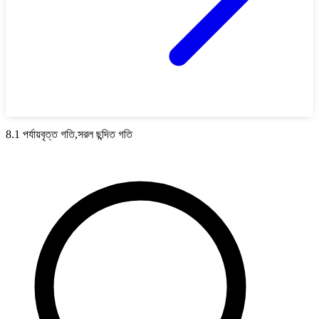
8.1 পর্যায়বৃত্ত গতি,সরল ছন্দিত গতি