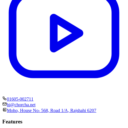
01605-002711
hi@chorcha.net
Moho, House No- 568, Road 1/A, Rajshahi 6207
Features