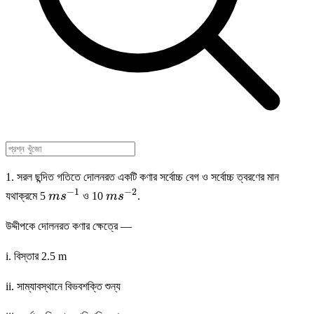
1. সরল ছন্দিত গতিতে দোলনরত একটি কণার সর্বোচ্চ বেগ ও সর্বোচ্চ ত্বরণের মান
−
1
−
2
ms
ms
যথাক্রমে 5
m
s
ও 10
m
s
.
^{-1}
^{-2}
উদ্দীপকে দোলনরত কণার ক্ষেত্রে —
i. বিস্তার 2.5 m
ii. সাম্যাবস্থানে বিভবশক্তি শুন্য