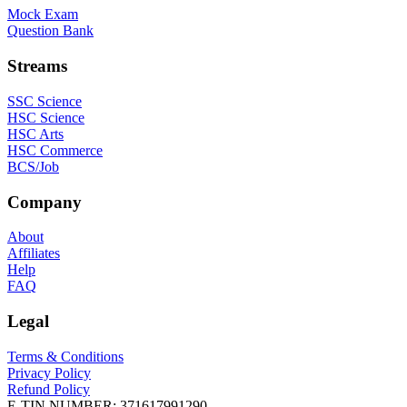
Mock Exam
Question Bank
Streams
SSC Science
HSC Science
HSC Arts
HSC Commerce
BCS/Job
Company
About
Affiliates
Help
FAQ
Legal
Terms & Conditions
Privacy Policy
Refund Policy
E-TIN NUMBER:
371617991290