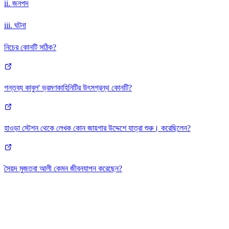
ii. জনপদ
iii. ঘটনা
নিচের কোনটি সঠিক?
গন্তব্য কাবুল' ভ্রমণকাহিনিটির উৎসগ্রন্থ কোনটি?
হাওড়া স্টেশন থেকে লেখক কোন জায়গার উদ্দেশে যাত্রা শুরু। করেছিলেন?
সৈয়দ মুজতবা আলী কেমন জীবনযাপন করেছেন?