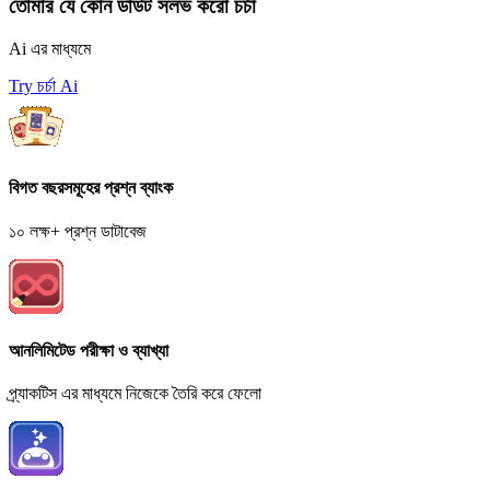
তোমার যে কোন ডাউট সলভ করো চর্চা
Ai এর মাধ্যমে
Try চর্চা Ai
বিগত বছরসমূহের প্রশ্ন ব্যাংক
১০ লক্ষ+ প্রশ্ন ডাটাবেজ
আনলিমিটেড পরীক্ষা ও ব্যাখ্যা
প্র্যাকটিস এর মাধ্যমে নিজেকে তৈরি করে ফেলো