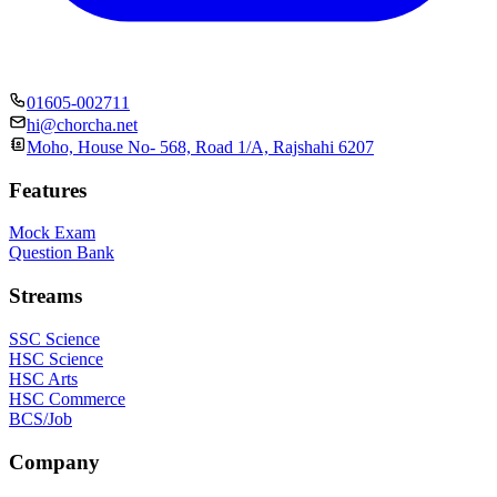
01605-002711
hi@chorcha.net
Moho, House No- 568, Road 1/A, Rajshahi 6207
Features
Mock Exam
Question Bank
Streams
SSC Science
HSC Science
HSC Arts
HSC Commerce
BCS/Job
Company