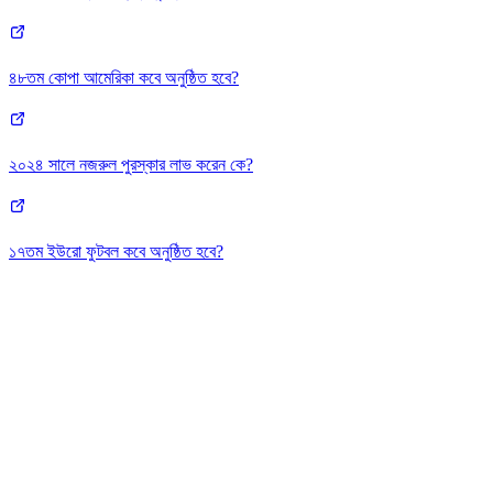
৪৮তম কোপা আমেরিকা কবে অনুষ্ঠিত হবে?
২০২৪ সালে নজরুল পুরস্কার লাভ করেন কে?
১৭তম ইউরো ফুটবল কবে অনুষ্ঠিত হবে?