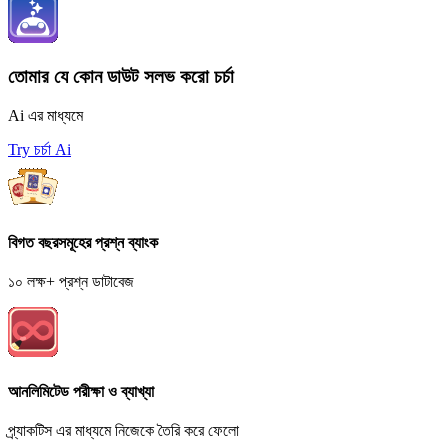
তোমার যে কোন ডাউট সলভ করো চর্চা
Ai এর মাধ্যমে
Try চর্চা Ai
বিগত বছরসমূহের প্রশ্ন ব্যাংক
১০ লক্ষ+ প্রশ্ন ডাটাবেজ
আনলিমিটেড পরীক্ষা ও ব্যাখ্যা
প্র্যাকটিস এর মাধ্যমে নিজেকে তৈরি করে ফেলো