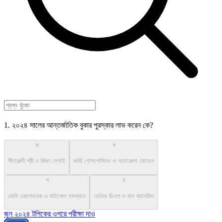
1. ২০২৪ সালের আন্তর্জাতিক বুকার পুরস্কার লাভ করেন কে?
ক
খ
গীতাঞ্জলী শ্রী ও কিরণ দেশাই
জর্জি গোসপোদিনভ ও অ্যাঞ্জেলা রোডেল
গ
ঘ
জেনি এরপেনবেক ও মাইকেল হফম্যান
ডেভিড ডিওপ ও জন ব্যানভিল
জুন ২০২৪ টপিকের ওপরে পরীক্ষা দাও