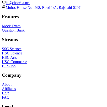
hi@chorcha.net
Moho, House No- 568, Road 1/A, Rajshahi 6207
Features
Mock Exam
Question Bank
Streams
SSC Science
HSC Science
HSC Arts
HSC Commerce
BCS/Job
Company
About
Affiliates
Help
FAQ
Legal