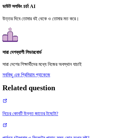
ডাউট সলভিং চর্চা AI
উত্তর দিবে তোমার বই থেকে ও তোমার মত করে।
সারা দেশব্যাপী লিডারবোর্ড
সারা দেশের শিক্ষার্থীদের মধ্যে নিজের অবস্থান যাচাই
সবকিছু এক প্রিমিয়াম প্যাকেজে
Related question
নিচের কোনটি উন্নত জাতের টমেটো?
পার্বত্য চট্রগ্রাম ও সিলেটের পাহাড় সমূহ কোন যুগের সৃষ্ট?