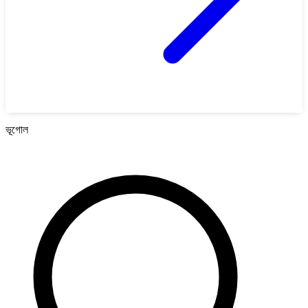
ভূগোল