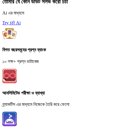
তোমার যে কোন ডাউট সলভ করো চর্চা
Ai এর মাধ্যমে
Try চর্চা Ai
বিগত বছরসমূহের প্রশ্ন ব্যাংক
১০ লক্ষ+ প্রশ্ন ডাটাবেজ
আনলিমিটেড পরীক্ষা ও ব্যাখ্যা
প্র্যাকটিস এর মাধ্যমে নিজেকে তৈরি করে ফেলো