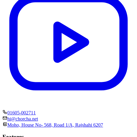
01605-002711
hi@chorcha.net
Moho, House No- 568, Road 1/A, Rajshahi 6207
Features