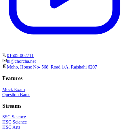
01605-002711
hi@chorcha.net
Moho, House No- 568, Road 1/A, Rajshahi 6207
Features
Mock Exam
Question Bank
Streams
SSC Science
HSC Science
HSC Arts