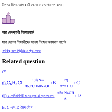
উত্তর দিবে তোমার বই থেকে ও তোমার মত করে।
সারা দেশব্যাপী লিডারবোর্ড
সারা দেশের শিক্ষার্থীদের মধ্যে নিজের অবস্থান যাচাই
সবকিছু এক প্রিমিয়াম প্যাকেজে
Related question
10%
Nm
লঘু
\mathrm{C}_{6}
\mathrm{B}
C
H
Cl
B
C
(i)
6
5
∘
35
0
C
,
150
NaOH
পাতন
HCl
\mathrm{H}_{5}
\xrightarrow[\text
\mathrm{Cl}
{ পাতন }
জলীয়
NaOH
\xrightarrow[\Delta]
D
(ii) ২-কার্বনবিশিষ্ট মনোক্লোরো অ্যালকেন
\xrightarrow[350^{\circ}
\mathrm{HCl}]
Δ
{\text { জলীয় }
\mathrm{C}, 150
{\text { লঘু }}
\mathrm{NaOH}}
B, C এবং D জৈব যৌগ ।
\mathrm{NaOH}]{{10
\mathrm{C}
\mathrm{D}