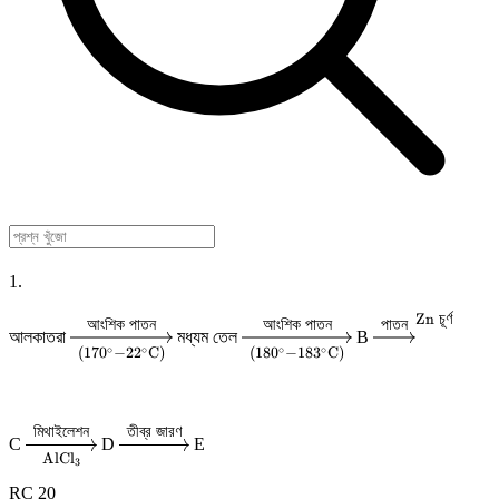
1.
Zn
চূর্ণ
\xrightarrow[(170^{\circ}-22^{\circ}\text{C}
\xrightarrow[(180^{\circ}-
\xrightarrow
আংশিক
পাতন
আংশিক
পাতন
পাতন
আলকাতরা
মধ্যম তেল
B
{\text{আংশিক পাতন}}
{\text{আংশিক পাতন}}
চূর্ণ}}
∘
∘
∘
∘
(
17
0
−
2
2
C
)
(
18
0
−
18
3
C
)
মিথাইলেশন
তীব্র
জারণ
\xrightarrow[\text{AlCl}_3]
\xrightarrow{\text{তীব্র
C
D
E
AlCl
{\text{মিথাইলেশন}}
জারণ}}
3
RC 20