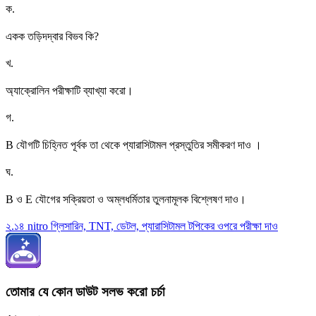
ক
.
একক তড়িদদ্বার বিভব কি?
খ
.
অ্যাক্রোলিন পরীক্ষাটি ব্যাখ্যা করো।
গ
.
B যৌগটি চিহ্নিত পূর্বক তা থেকে প্যারাসিটামল প্রস্তুতির সমীকরণ দাও ।
ঘ
.
B ও E যৌগের সক্রিয়তা ও অম্লধর্মিতার তুলনামূলক বিশ্লেষণ দাও।
২.১৪ nitro গ্লিসারিন, TNT, ডেটল, প্যারাসিটামল টপিকের ওপরে পরীক্ষা দাও
তোমার যে কোন ডাউট সলভ করো চর্চা