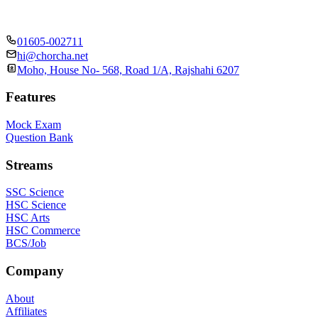
01605-002711
hi@chorcha.net
Moho, House No- 568, Road 1/A, Rajshahi 6207
Features
Mock Exam
Question Bank
Streams
SSC Science
HSC Science
HSC Arts
HSC Commerce
BCS/Job
Company
About
Affiliates