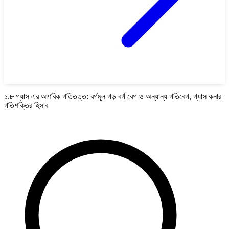
১.৮ গ্যাস এর আণবিক গতিতত্ত: বর্গমূল গড় বর্গ বেগ ও অন্যান্য গতিবেগ, গ্যাস কনার
গতিশক্তির হিসাব