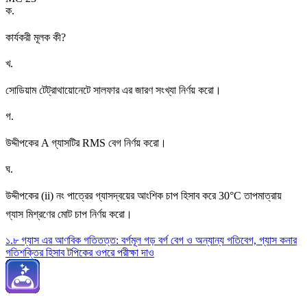
ক
.
কার্যকরী মূলক কী?
খ
.
সোডিয়াম টেট্রাথায়োনেটে সালফার এর জারণ সংখ্যা নির্ণয় করো।
গ
.
উদ্দীপকের A গ্যাসটির RMS বেগ নির্ণয় করো।
ঘ
.
উদ্দীপকের (ii) নং পাত্রের গ্যাসদ্বয়ের আংশিক চাপ হিসাব করে 30°C তাপমাত্রায়
গ্যাস মিশ্রণের মোট চাপ নির্ণয় করো।
১.৮ গ্যাস এর আণবিক গতিতত্ত: বর্গমূল গড় বর্গ বেগ ও অন্যান্য গতিবেগ, গ্যাস কনার
গতিশক্তির হিসাব টপিকের ওপরে পরীক্ষা দাও