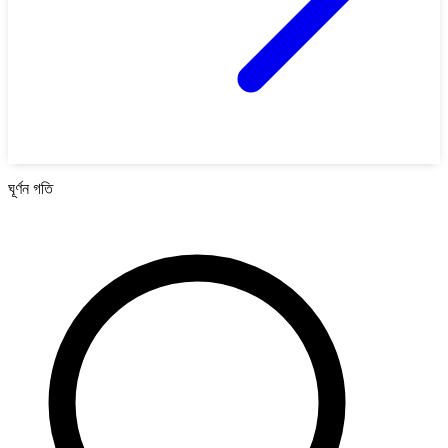
ঘূর্ণন গতি