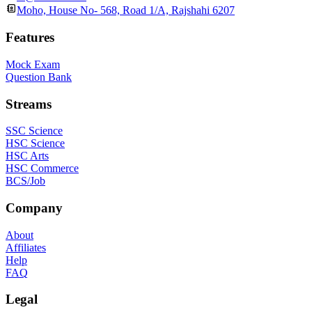
Moho, House No- 568, Road 1/A, Rajshahi 6207
Features
Mock Exam
Question Bank
Streams
SSC Science
HSC Science
HSC Arts
HSC Commerce
BCS/Job
Company
About
Affiliates
Help
FAQ
Legal