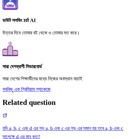
ডাউট সলভিং চর্চা AI
উত্তর দিবে তোমার বই থেকে ও তোমার মত করে।
সারা দেশব্যাপী লিডারবোর্ড
সারা দেশের শিক্ষার্থীদের মধ্যে নিজের অবস্থান যাচাই
সবকিছু এক প্রিমিয়াম প্যাকেজে
Related question
যদি a, b, c এবং d এর গড় a, b এবং c এর গড় এর সমান হয় তবে a, b এবং c
সাপেক্ষে d এর মান কত?