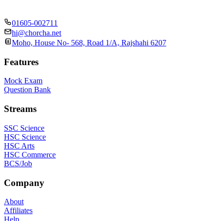
01605-002711
hi@chorcha.net
Moho, House No- 568, Road 1/A, Rajshahi 6207
Features
Mock Exam
Question Bank
Streams
SSC Science
HSC Science
HSC Arts
HSC Commerce
BCS/Job
Company
About
Affiliates
Help