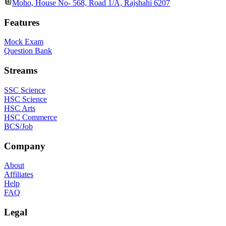
Moho, House No- 568, Road 1/A, Rajshahi 6207
Features
Mock Exam
Question Bank
Streams
SSC Science
HSC Science
HSC Arts
HSC Commerce
BCS/Job
Company
About
Affiliates
Help
FAQ
Legal