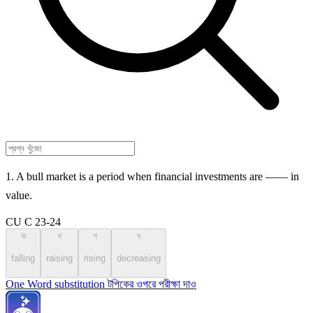
1. A bull market is a period when financial investments are —— in
value.
CU C 23-24
ক
খ
গ
ঘ
falling
raising
rising
decreasing
One Word substitution টপিকের ওপরে পরীক্ষা দাও