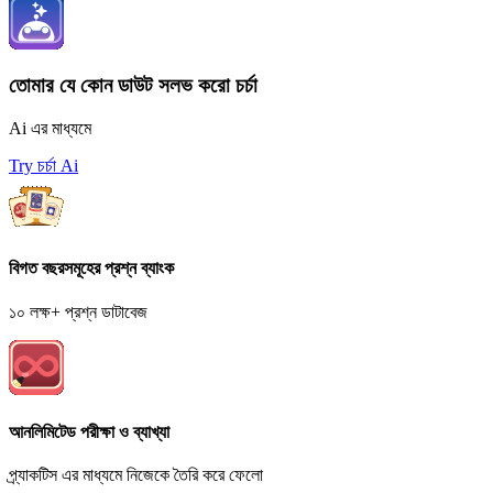
তোমার যে কোন ডাউট সলভ করো চর্চা
Ai এর মাধ্যমে
Try চর্চা Ai
বিগত বছরসমূহের প্রশ্ন ব্যাংক
১০ লক্ষ+ প্রশ্ন ডাটাবেজ
আনলিমিটেড পরীক্ষা ও ব্যাখ্যা
প্র্যাকটিস এর মাধ্যমে নিজেকে তৈরি করে ফেলো