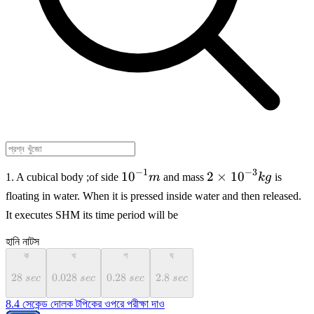
−
1
−
3
{10}^{-1}m
2\times
10
2
×
10
1. A cubical body ;of side
m
and mass
k
g
is
{10}^{-3}kg
floating in water. When it is pressed inside water and then released.
It executes SHM its time period will be
হানি নাটস
ক
খ
গ
ঘ
28\
28
0.028\
0.028
0.28\
0.28
2.8\
2.8
sec
sec
sec
sec
sec
sec
sec
sec
8.4 সেকেন্ড দোলক টপিকের ওপরে পরীক্ষা দাও