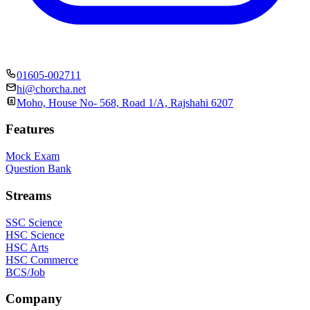
01605-002711
hi@chorcha.net
Moho, House No- 568, Road 1/A, Rajshahi 6207
Features
Mock Exam
Question Bank
Streams
SSC Science
HSC Science
HSC Arts
HSC Commerce
BCS/Job
Company