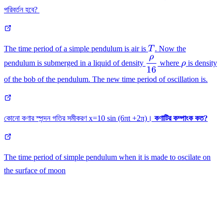
পরিবর্তন হবে?
T
The time period of a simple pendulum is air is
T
. Now the
ρ
\dfrac{\rho}
\rho
pendulum is submerged in a liquid of density
where
ρ
is density
16
{16}
of the bob of the pendulum. The new time period of oscillation is.
কোনো কণার স্পন্দন গতির সমীকরণ x=10 sin (6πt +2π)।
কণাটির কম্পাংক কত?
The time period of simple pendulum when it is made to oscilate on
the surface of moon