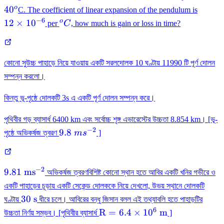
12\ti
o
4
0
C. The coefficient of linear expansion of the pendulum is
10^{-
−
6
^oC
o
12
×
1
0
per
C
, how much is gain or loss in time?
কোনো সুউচ্চ পাহাড়ে নিয়ে যাওয়ায় একটি সরলদোলক 10 ঘণ্টায় 11990 টি পূর্ণ দোলন
সম্পন্ন করলো।
কিন্তু ভূ-পৃষ্ঠে দোলকটি 3s এ একটি পূর্ণ দোলন সম্পন্ন করে।
পৃথিবীর গড় ব্যাসার্ধ 6400 km এবং সর্বোচ্চ শৃঙ্গ এভারেস্টের উচ্চতা 8.854 km। [ভূ-
−
2
9.8~ms^{-2}
9.8
পৃষ্ঠে অভিকর্ষজ ত্বরণ
m
s
]
−
2
9.81
9.81
ms
অভিকর্ষজ ত্বরণবিশিষ্ট কোনো স্থান হতে আবির একটি খনির গভীরে ও
\mathrm{~ms}^{-2}
একটি পাহাড়ের চূড়ায় একটি সেকেন্ড দোলককে নিয়ে দেখলো, উভয় স্থানে দোলকটি
30
30
s
ঘণ্টায়
ধীরে চলে। আবিরের বন্ধু জিসান বলল এই তথ্যাবলি হতে পাহাড়টির
\mathrm{~s}
6
\mathrm{R}=6.4
R
=
6.4
×
1
0
m
উচ্চতা নির্ণয় সম্ভব। [পৃথিবীর ব্যাসার্ধ
]
\times 10^{6}