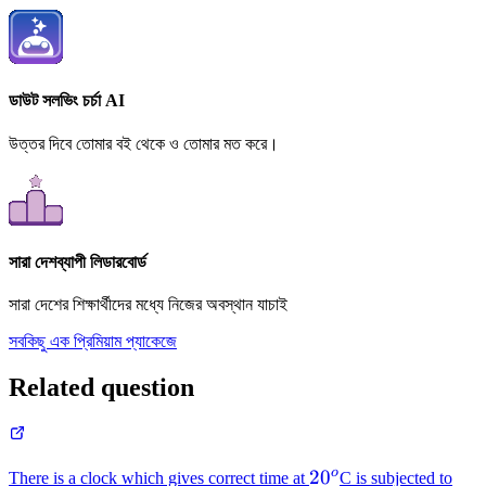
ডাউট সলভিং চর্চা AI
উত্তর দিবে তোমার বই থেকে ও তোমার মত করে।
সারা দেশব্যাপী লিডারবোর্ড
সারা দেশের শিক্ষার্থীদের মধ্যে নিজের অবস্থান যাচাই
সবকিছু এক প্রিমিয়াম প্যাকেজে
Related question
20^o
40^
o
2
0
There is a clock which gives correct time at
C is subjected to