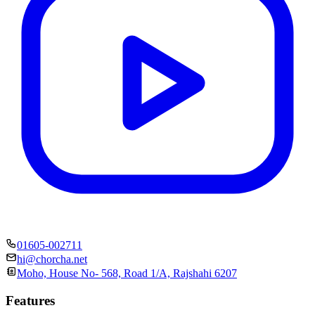
01605-002711
hi@chorcha.net
Moho, House No- 568, Road 1/A, Rajshahi 6207
Features