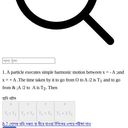
1. A particle executes simple harmonic motion between x = - A ;and
_{1}
x = + A .The time taken by it to go from O to A /2 is T
and to go
1
_{2}
from & ;A /2 to A is T
. Then
2
হানি নাটস
ক
খ
গ
ঘ
_{1}
_{2}
_{1}
_{2}
_{1}
_{2}
_{1}
_{2}
T
< T
T
> T
T
= T
T
= 2 T
1
2
1
2
1
2
1
2
8.7 দোলক ঘড়ি দ্রুত বা ধীরে যাওয়া টপিকের ওপরে পরীক্ষা দাও