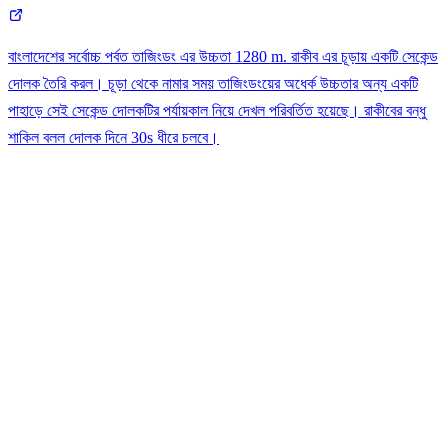
\mathrm{~m}
বাংলাদেশের সর্বোচ্চ পর্বত তাজিংডং এর উচ্চতা 1280 m. রাকীব এর চূড়ায় একটি সেকেন্ড
দোলক তৈরি করল। চূড়া থেকে নামার সময় তাজিংডংয়ের অধের্ক উচ্চতার অন্য একটি
পাহাড়ে সেই সেকেন্ড দোলকটির পর্যায়কাল নিয়ে দেখল পরিবর্তিত হয়েছে। রাকীবের বন্ধু
শাকিল বলল দোলক দিনে 30s ধীরে চলবে।