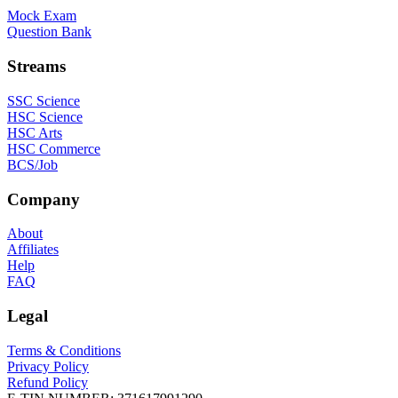
Mock Exam
Question Bank
Streams
SSC Science
HSC Science
HSC Arts
HSC Commerce
BCS/Job
Company
About
Affiliates
Help
FAQ
Legal
Terms & Conditions
Privacy Policy
Refund Policy