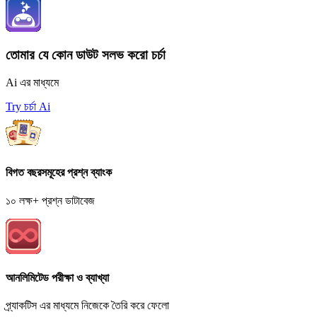
তোমার যে কোন ডাউট সলভ করো চর্চা
Ai এর মাধ্যমে
Try চর্চা Ai
বিগত বছরসমূহের প্রশ্ন ব্যাংক
১০ লক্ষ+ প্রশ্ন ডাটাবেজ
আনলিমিটেড পরীক্ষা ও ব্যাখ্যা
প্র্যাকটিস এর মাধ্যমে নিজেকে তৈরি করে ফেলো