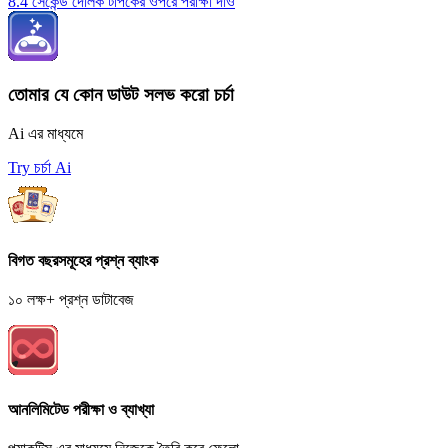
8.4 সেকেন্ড দোলক টপিকের ওপরে পরীক্ষা দাও
তোমার যে কোন ডাউট সলভ করো চর্চা
Ai এর মাধ্যমে
Try চর্চা Ai
বিগত বছরসমূহের প্রশ্ন ব্যাংক
১০ লক্ষ+ প্রশ্ন ডাটাবেজ
আনলিমিটেড পরীক্ষা ও ব্যাখ্যা