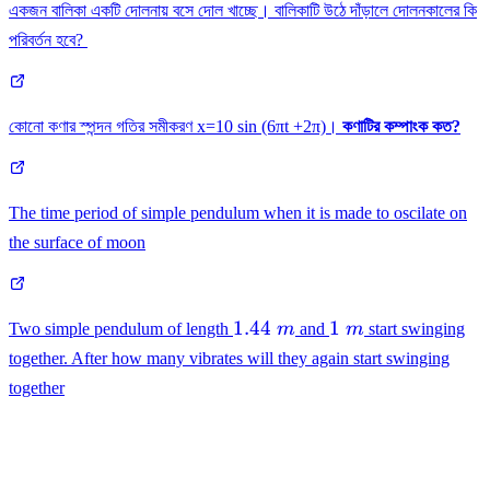
একজন বালিকা একটি দোলনায় বসে দোল খাচ্ছে। বালিকাটি উঠে দাঁড়ালে দোলনকালের কি
পরিবর্তন হবে?
কোনো কণার স্পন্দন গতির সমীকরণ x=10 sin (6πt +2π)।
কণাটির কম্পাংক কত?
The time period of simple pendulum when it is made to oscilate on
the surface of moon
1.44\
1\
1.44
1
Two simple pendulum of length
m
and
m
start swinging
m
m
together. After how many vibrates will they again start swinging
together