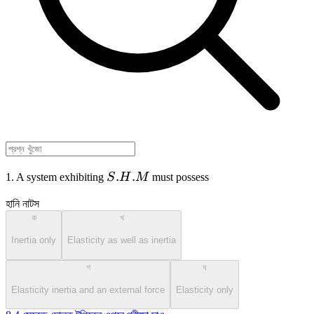
S.H.M
.
.
1. A system exhibiting
S
H
M
must possess
হানি নাটস
ক
খ
Inertia only
Elasticity as well as inertia
গ
ঘ
Elasticity inertia and an external force
Elasticity only