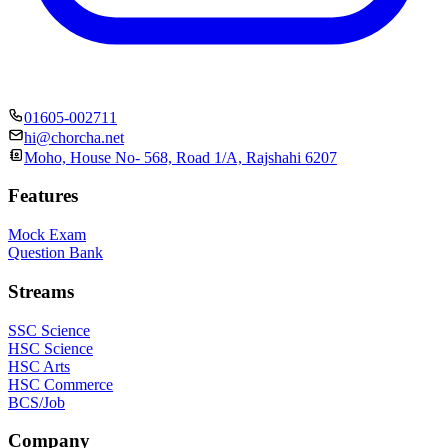
01605-002711
hi@chorcha.net
Moho, House No- 568, Road 1/A, Rajshahi 6207
Features
Mock Exam
Question Bank
Streams
SSC Science
HSC Science
HSC Arts
HSC Commerce
BCS/Job
Company