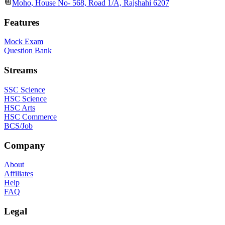
Moho, House No- 568, Road 1/A, Rajshahi 6207
Features
Mock Exam
Question Bank
Streams
SSC Science
HSC Science
HSC Arts
HSC Commerce
BCS/Job
Company
About
Affiliates
Help
FAQ
Legal