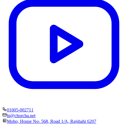
01605-002711
hi@chorcha.net
Moho, House No- 568, Road 1/A, Rajshahi 6207