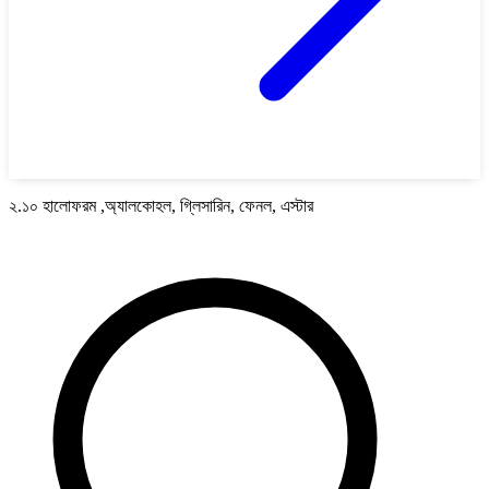
২.১০ হালোফরম ,অ্যালকোহল, গ্লিসারিন, ফেনল, এস্টার