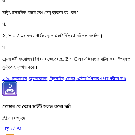
খ
.
\mathrm{H}_{2} \mathrm{O}}
Y\left(2^{\circ}\right) \\
তড়িৎ রাসায়নিক কোষে লবণ সেতু ব্যবহৃত হয় কেন?
\mathrm{C}+\mathrm{CH}_{3}
\mathrm{MgI}
গ
.
\xrightarrow{\mathrm{H}^{+} /
X, Y ও Z এর মধ্যে পার্থক্যসূচক একটি বিক্রিয়া সমীকরণসহ লিখ।
\mathrm{H}_{2} \mathrm{O}}
\mathrm{Z}\left(3^{\circ}\right)\end{array}
ঘ
.
কেন্দ্রাকর্ষী সংযোজন বিক্রিয়ার ক্ষেত্রে A, B ও C এর সক্রিয়তার সঠিক ক্রম উপযুক্ত
যুক্তিসহ ব্যাখ্যা করো।
২.১০ হালোফরম ,অ্যালকোহল, গ্লিসারিন, ফেনল, এস্টার টপিকের ওপরে পরীক্ষা দাও
তোমার যে কোন ডাউট সলভ করো চর্চা
Ai এর মাধ্যমে
Try চর্চা Ai