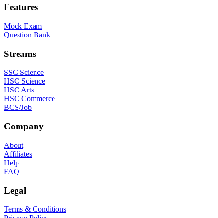
Features
Mock Exam
Question Bank
Streams
SSC Science
HSC Science
HSC Arts
HSC Commerce
BCS/Job
Company
About
Affiliates
Help
FAQ
Legal
Terms & Conditions
Privacy Policy