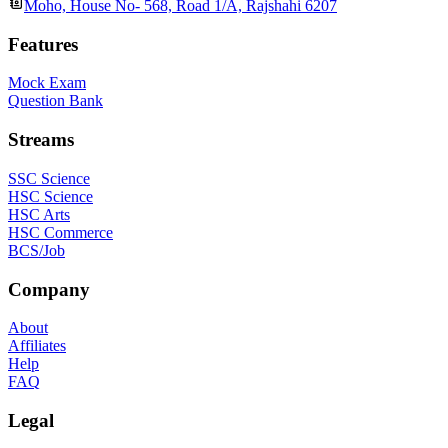
Moho, House No- 568, Road 1/A, Rajshahi 6207
Features
Mock Exam
Question Bank
Streams
SSC Science
HSC Science
HSC Arts
HSC Commerce
BCS/Job
Company
About
Affiliates
Help
FAQ
Legal