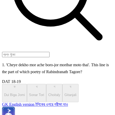
1. 'Cheye dekho mor ache boro-jor moribar moto thai'. This line is
the part of which poetry of Rabindranath Tagore?
DAT 18-19
ক
খ
গ
ঘ
Dui Biga Jomi
Sonar Tori
Choitaly
Gitanjali
GK English version টপিকের ওপরে পরীক্ষা দাও