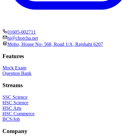
01605-002711
hi@chorcha.net
Moho, House No- 568, Road 1/A, Rajshahi 6207
Features
Mock Exam
Question Bank
Streams
SSC Science
HSC Science
HSC Arts
HSC Commerce
BCS/Job
Company