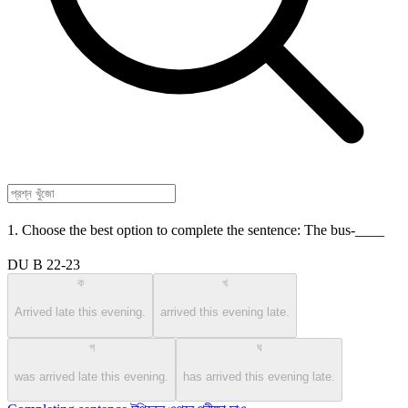
1. Choose the best option to complete the sentence: The bus-____
DU B 22-23
ক
খ
Arrived late this evening.
arrived this evening late.
গ
ঘ
was arrived late this evening.
has arrived this evening late.