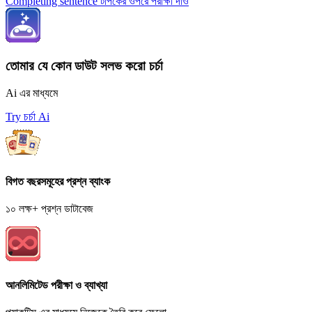
Completing sentence টপিকের ওপরে পরীক্ষা দাও
তোমার যে কোন ডাউট সলভ করো চর্চা
Ai এর মাধ্যমে
Try চর্চা Ai
বিগত বছরসমূহের প্রশ্ন ব্যাংক
১০ লক্ষ+ প্রশ্ন ডাটাবেজ
আনলিমিটেড পরীক্ষা ও ব্যাখ্যা