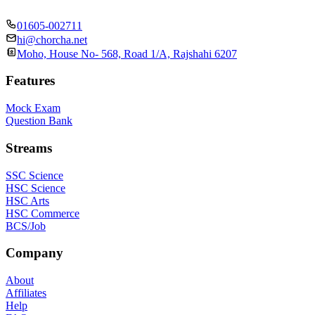
01605-002711
hi@chorcha.net
Moho, House No- 568, Road 1/A, Rajshahi 6207
Features
Mock Exam
Question Bank
Streams
SSC Science
HSC Science
HSC Arts
HSC Commerce
BCS/Job
Company
About
Affiliates
Help