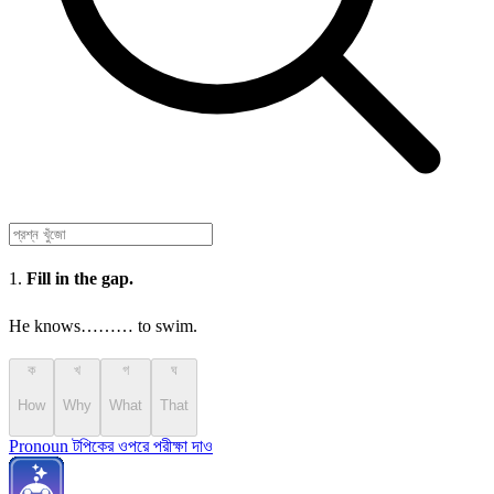
1.
Fill in the gap.
He knows……… to swim.
ক
খ
গ
ঘ
How
Why
What
That
Pronoun টপিকের ওপরে পরীক্ষা দাও