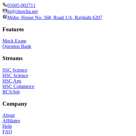
01605-002711
hi@chorcha.net
Moho, House No- 568, Road 1/A, Rajshahi 6207
Features
Mock Exam
Question Bank
Streams
SSC Science
HSC Science
HSC Arts
HSC Commerce
BCS/Job
Company
About
Affiliates
Help
FAQ