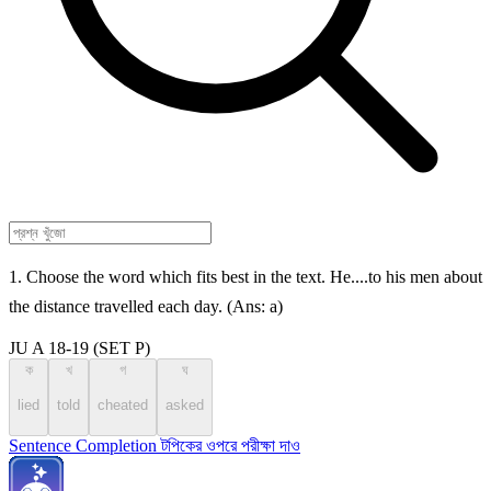
1. Choose the word which fits best in the text. He....to his men about
the distance travelled each day. (Ans: a)
JU A 18-19 (SET P)
ক
খ
গ
ঘ
lied
told
cheated
asked
Sentence Completion টপিকের ওপরে পরীক্ষা দাও