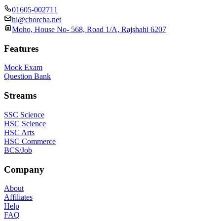
01605-002711
hi@chorcha.net
Moho, House No- 568, Road 1/A, Rajshahi 6207
Features
Mock Exam
Question Bank
Streams
SSC Science
HSC Science
HSC Arts
HSC Commerce
BCS/Job
Company
About
Affiliates
Help
FAQ