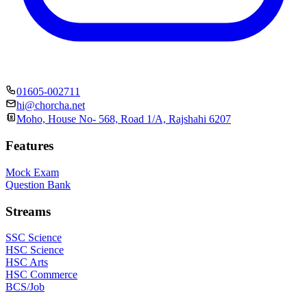
01605-002711
hi@chorcha.net
Moho, House No- 568, Road 1/A, Rajshahi 6207
Features
Mock Exam
Question Bank
Streams
SSC Science
HSC Science
HSC Arts
HSC Commerce
BCS/Job