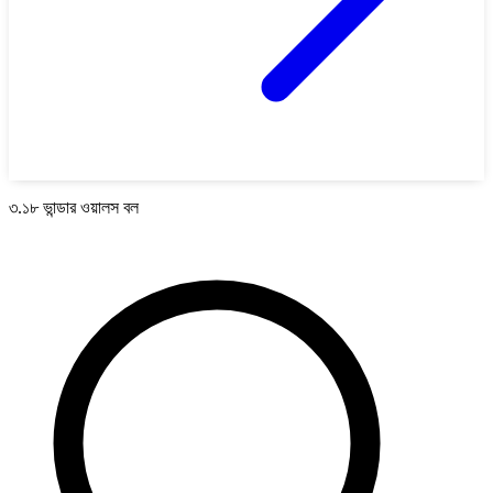
৩.১৮ ভান্ডার ওয়ালস বল