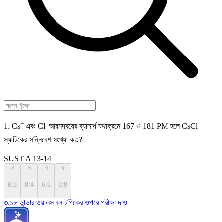
+
-
1. Cs
এবং Cl
আয়নদ্বয়ের ব্যাসার্ধ যথাক্রমে 167 ও 181 PM হলে CsCl
স্ফটিকের সন্নিবেশ সংখ্যা কত?
SUST A 13-14
ক
খ
গ
ঘ
6:3
8:4
6:6
8:8
৩.১৮ ভান্ডার ওয়ালস বল টপিকের ওপরে পরীক্ষা দাও