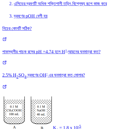
এসিডের দ্রবণটি অধিক শক্তিশালী তড়িৎ বিশ্লেষ্য রূপে কাজ করে
দ্রবণের pOH বেশী হয়
নিচের কোনটি সঠিক?
+
পাকস্থলীর পাচক রসের pH =4.74 হলে H
আয়নের ঘনমাত্রা কত?
-
2.5% H
SO
দ্রবণের OH
এর ঘনমাত্রা কত মোলার?
2
4
-5
K
= 1.8 x 10