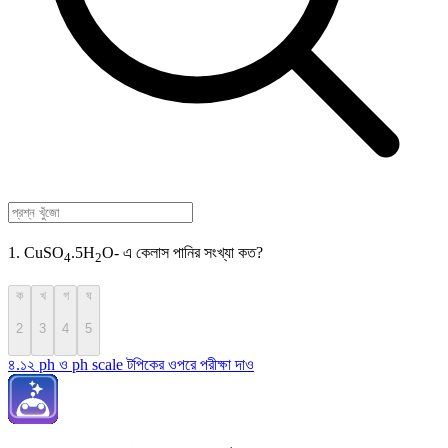
1. CuSO
.5H
O- এ কেলাস পানির সংখ্যা কত?
4
2
ক
খ
গ
ঘ
2
3
4
5
৪.১২ ph ও ph scale টপিকের ওপরে পরীক্ষা দাও