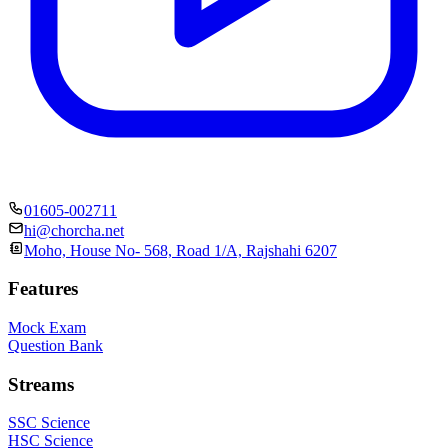
01605-002711
hi@chorcha.net
Moho, House No- 568, Road 1/A, Rajshahi 6207
Features
Mock Exam
Question Bank
Streams
SSC Science
HSC Science