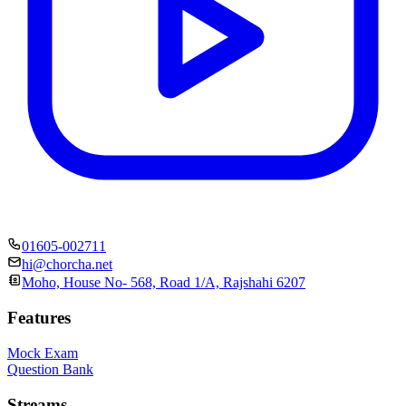
01605-002711
hi@chorcha.net
Moho, House No- 568, Road 1/A, Rajshahi 6207
Features
Mock Exam
Question Bank
Streams