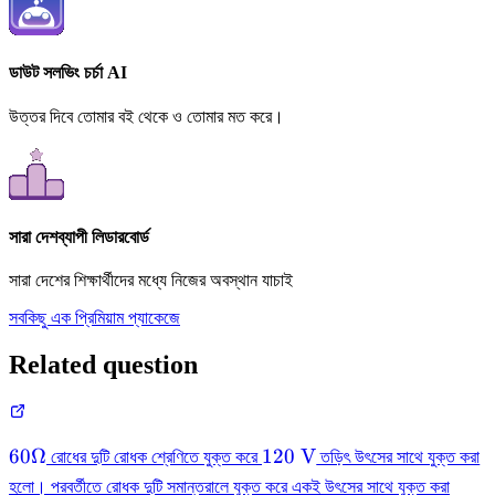
ডাউট সলভিং চর্চা AI
উত্তর দিবে তোমার বই থেকে ও তোমার মত করে।
সারা দেশব্যাপী লিডারবোর্ড
সারা দেশের শিক্ষার্থীদের মধ্যে নিজের অবস্থান যাচাই
সবকিছু এক প্রিমিয়াম প্যাকেজে
Related question
60
120
60Ω
120
V
রোধের দুটি রোধক শ্রেণিতে যুক্ত করে
তড়িৎ উৎসের সাথে যুক্ত করা
\Omega
\mathrm{~V}
হলো। পরবর্তীতে রোধক দুটি সমান্তরালে যুক্ত করে একই উৎসের সাথে যুক্ত করা