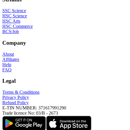
SSC Science
HSC Science
HSC Arts
HSC Commerce
BCS/Job
Company
About
Affiliates
Help
FAQ
Legal
Terms & Conditions
Privacy Policy
Refund Policy
E-TIN NUMBER:
371617991290
Trade licence No:
03/B - 2673