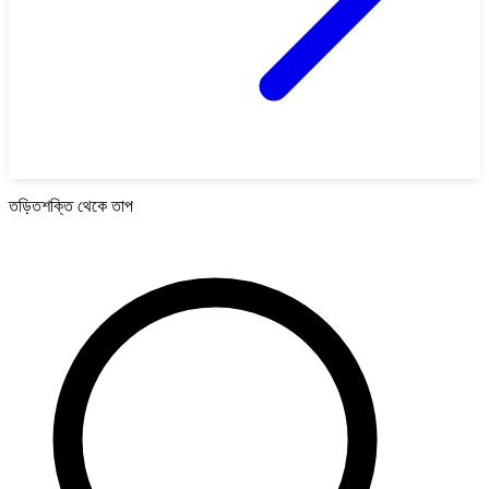
তড়িতশক্তি থেকে তাপ