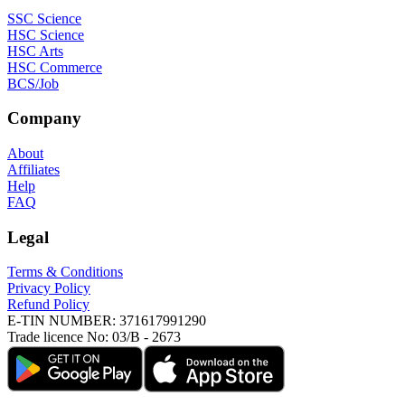
SSC Science
HSC Science
HSC Arts
HSC Commerce
BCS/Job
Company
About
Affiliates
Help
FAQ
Legal
Terms & Conditions
Privacy Policy
Refund Policy
E-TIN NUMBER:
371617991290
Trade licence No:
03/B - 2673