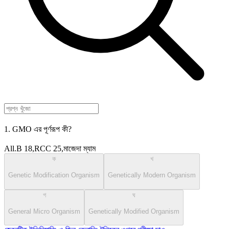
1. GMO এর পূর্ণরূপ কী?
All.B 18,RCC 25,মাজেদা ম্যাম
ক
খ
Genetic Modification Organism
Genetically Modern Organism
গ
ঘ
General Micro Organism
Genetically Modified Organism