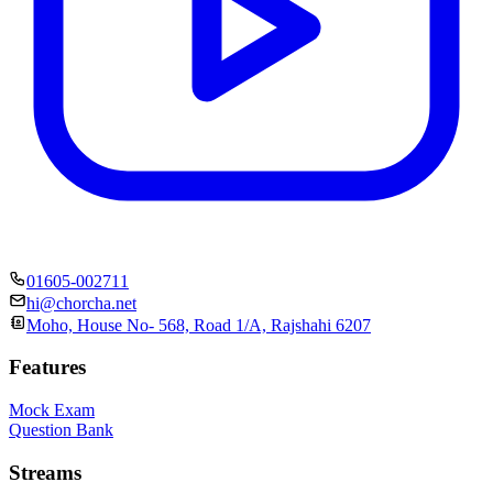
01605-002711
hi@chorcha.net
Moho, House No- 568, Road 1/A, Rajshahi 6207
Features
Mock Exam
Question Bank
Streams