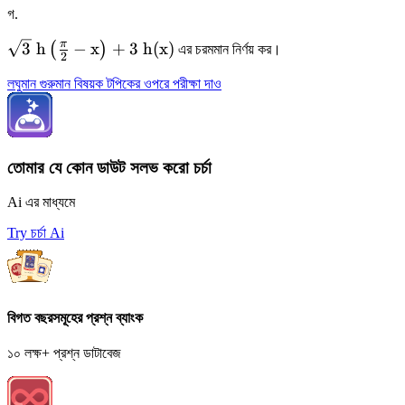
গ
.
0}
\frac{h(0)-2
\sqrt{3}
π
3
h
−
x
+
3
h
(
x
)
(
)
এর চরমমান নির্ণয় কর।
2
h(x)+h(2
\mathrm{~h}\left(\frac{\pi}
x)}
লঘুমান গুরুমান বিষয়ক টপিকের ওপরে পরীক্ষা দাও
{2}-\mathrm{x}\right)+3
{x^{2}}=-1
\mathrm{~h}(\mathrm{x})
তোমার যে কোন ডাউট সলভ করো চর্চা
Ai এর মাধ্যমে
Try চর্চা Ai
বিগত বছরসমূহের প্রশ্ন ব্যাংক
১০ লক্ষ+ প্রশ্ন ডাটাবেজ