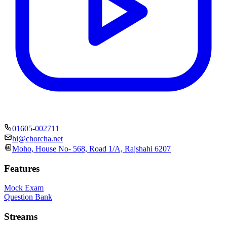
01605-002711
hi@chorcha.net
Moho, House No- 568, Road 1/A, Rajshahi 6207
Features
Mock Exam
Question Bank
Streams