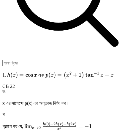
−
1
2
h(x)=\cos
p(x)=\left(x^{2}+1\right)
(
)
=
cos
(
)
=
+
1
tan
−
(
)
1.
h
x
x
এবং
p
x
x
x
x
x
\tan ^{-1} x-x
CB 22
ক
.
x এর সাপেক্ষে p(x) এর অন্তরজ নির্ণয় কর।
খ
.
(
0
)
−
2
(
)
+
(
2
)
\lim _{x
h
h
x
h
x
lim
=
−
1
প্রমাণ কর যে,
→
0
x
2
x
\rightarrow