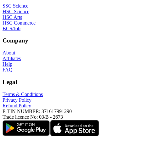
SSC Science
HSC Science
HSC Arts
HSC Commerce
BCS/Job
Company
About
Affiliates
Help
FAQ
Legal
Terms & Conditions
Privacy Policy
Refund Policy
E-TIN NUMBER:
371617991290
Trade licence No:
03/B - 2673