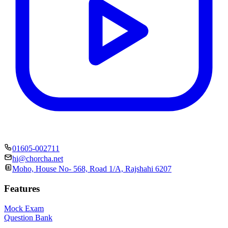
01605-002711
hi@chorcha.net
Moho, House No- 568, Road 1/A, Rajshahi 6207
Features
Mock Exam
Question Bank