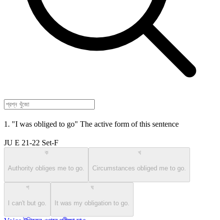
1. "I was obliged to go" The active form of this sentence
JU E 21-22 Set-F
ক
খ
Authority obliges me to go.
Circumstances obliged me to go.
গ
ঘ
I can't but go.
It was my obligation to go.