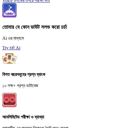
Voice টপিকের ওপরে পরীক্ষা দাও
তোমার যে কোন ডাউট সলভ করো চর্চা
Ai এর মাধ্যমে
Try চর্চা Ai
বিগত বছরসমূহের প্রশ্ন ব্যাংক
১০ লক্ষ+ প্রশ্ন ডাটাবেজ
আনলিমিটেড পরীক্ষা ও ব্যাখ্যা