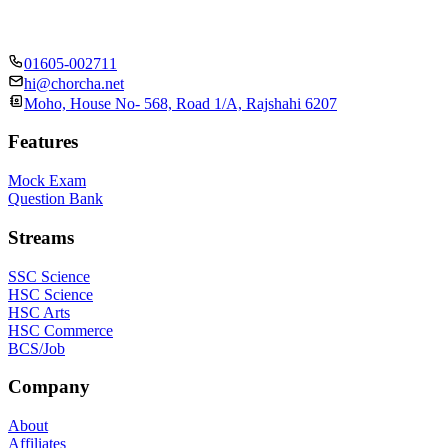
01605-002711
hi@chorcha.net
Moho, House No- 568, Road 1/A, Rajshahi 6207
Features
Mock Exam
Question Bank
Streams
SSC Science
HSC Science
HSC Arts
HSC Commerce
BCS/Job
Company
About
Affiliates