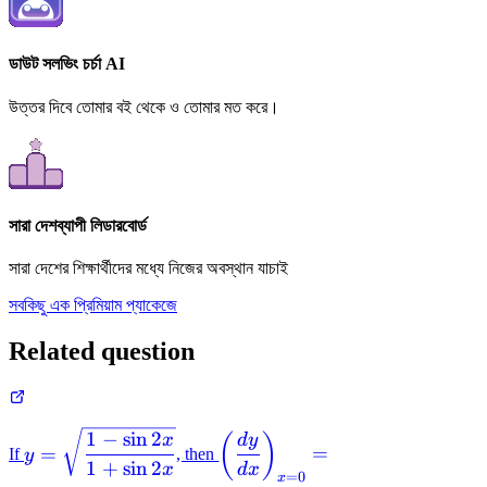
ডাউট সলভিং চর্চা AI
উত্তর দিবে তোমার বই থেকে ও তোমার মত করে।
সারা দেশব্যাপী লিডারবোর্ড
সারা দেশের শিক্ষার্থীদের মধ্যে নিজের অবস্থান যাচাই
সবকিছু এক প্রিমিয়াম প্যাকেজে
Related question
y=\sqrt{\dfrac{1-
\left(\dfrac{dy}
1
−
sin
2
(
)
x
d
y
=
=
If
y
, then
\sin 2x}{1+\sin
{dx}\right)_{x=0}=
1
+
sin
2
x
d
x
=
0
x