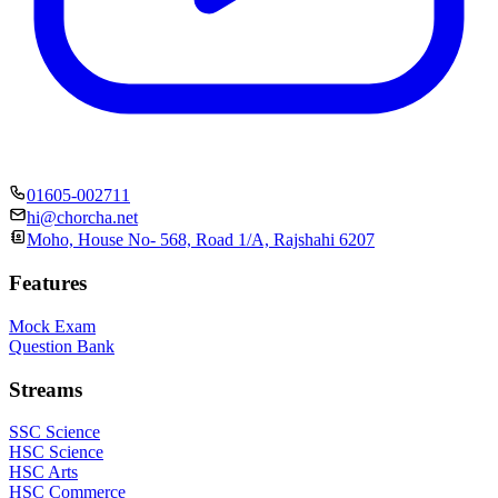
01605-002711
hi@chorcha.net
Moho, House No- 568, Road 1/A, Rajshahi 6207
Features
Mock Exam
Question Bank
Streams
SSC Science
HSC Science
HSC Arts
HSC Commerce