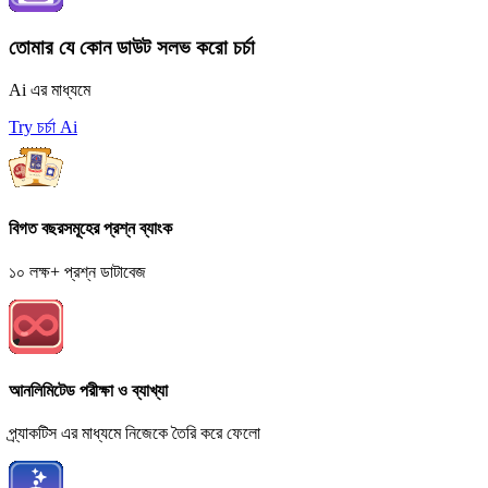
}
\right)
তোমার যে কোন ডাউট সলভ করো চর্চা
\sec
^{ 2 }
Ai এর মাধ্যমে
{
\theta
Try চর্চা Ai
}
বিগত বছরসমূহের প্রশ্ন ব্যাংক
১০ লক্ষ+ প্রশ্ন ডাটাবেজ
আনলিমিটেড পরীক্ষা ও ব্যাখ্যা
প্র্যাকটিস এর মাধ্যমে নিজেকে তৈরি করে ফেলো