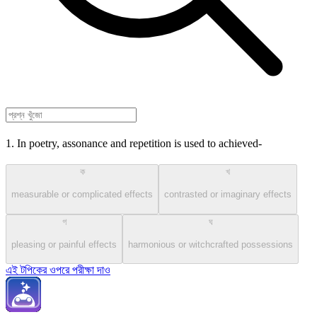
1. In poetry, assonance and repetition is used to achieved-
ক
খ
measurable or complicated effects
contrasted or imaginary effects
গ
ঘ
pleasing or painful effects
harmonious or witchcrafted possessions
এই টপিকের ওপরে পরীক্ষা দাও