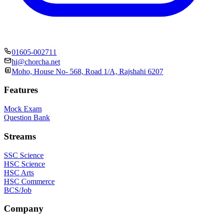
01605-002711
hi@chorcha.net
Moho, House No- 568, Road 1/A, Rajshahi 6207
Features
Mock Exam
Question Bank
Streams
SSC Science
HSC Science
HSC Arts
HSC Commerce
BCS/Job
Company