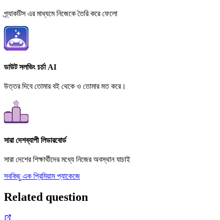
প্র্যাকটিস এর মাধ্যমে নিজেকে তৈরি করে ফেলো
ডাউট সলভিং চর্চা AI
উত্তর দিবে তোমার বই থেকে ও তোমার মত করে।
সারা দেশব্যাপী লিডারবোর্ড
সারা দেশের শিক্ষার্থীদের মধ্যে নিজের অবস্থান যাচাই
সবকিছু এক প্রিমিয়াম প্যাকেজে
Related question