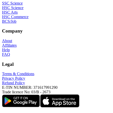
SSC Science
HSC Science
HSC Arts
HSC Commerce
BCS/Job
Company
About
Affiliates
Help
FAQ
Legal
Terms & Conditions
Privacy Policy
Refund Policy
E-TIN NUMBER:
371617991290
Trade licence No:
03/B - 2673