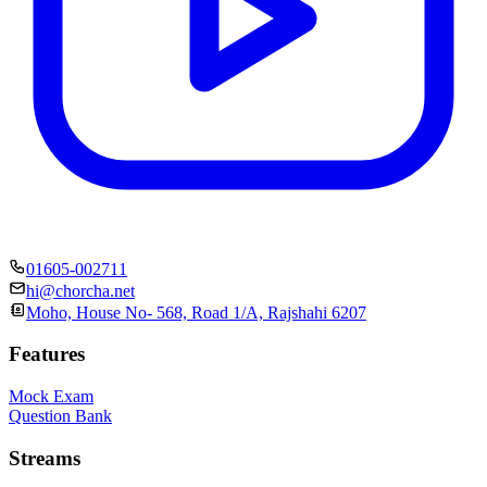
01605-002711
hi@chorcha.net
Moho, House No- 568, Road 1/A, Rajshahi 6207
Features
Mock Exam
Question Bank
Streams