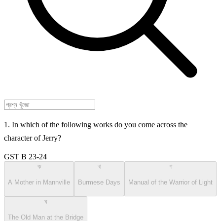
1. In which of the following works do you come across the
character of Jerry?
GST B 23-24
ক
খ
গ
A Mother in Mannville
Burmese Days
Manual of the Warrior of Light
ঘ
The Old Man at the Bridge