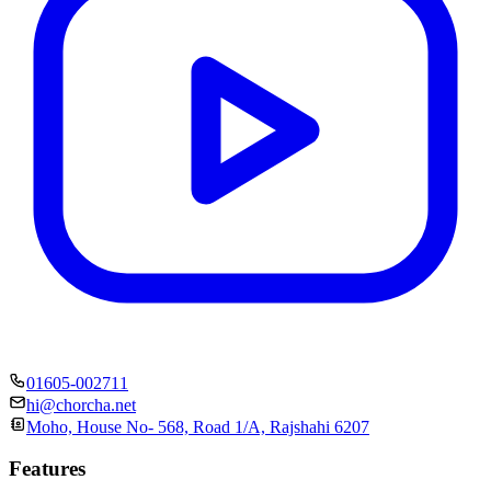
01605-002711
hi@chorcha.net
Moho, House No- 568, Road 1/A, Rajshahi 6207
Features