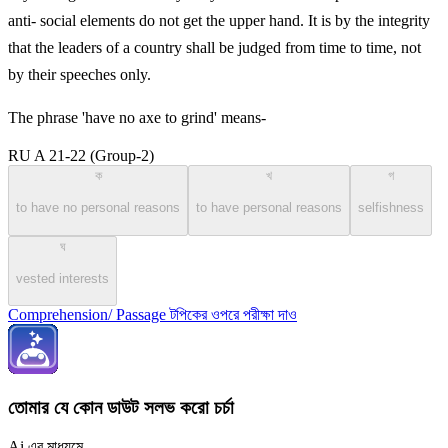
anti- social elements do not get the upper hand. It is by the integrity
that the leaders of a country shall be judged from time to time, not
by their speeches only.
The phrase 'have no axe to grind' means-
RU A 21-22 (Group-2)
ক
খ
গ
to have no personal reasons
to have personal reasons
selfishness
ঘ
vested interests
Comprehension/ Passage টপিকের ওপরে পরীক্ষা দাও
তোমার যে কোন ডাউট সলভ করো চর্চা
Ai এর মাধ্যমে