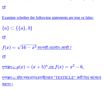
B)
Examine whether the following statements are true or false:
\left\
{
}
⊂
{
{
}
,
}
a
a
b
{a\right\}\subset
\left\{\{a\},\, b
\right\}
f(x)=\sqrt{16-
2
(
)
=
16
−
f
x
x
ফাংশনটি ডোমেইন কোনটি ?
x^{2}}
2
g(x)=
f(x)=x^{2}-6
n
(
)
=
(
+
5
)
(
)
=
−
6
দৃশ্যকল্প-১:
g
x
x
এবং
f
x
x
.
(x+5)^{n}
দৃশ্যকল্প-২: রহিম স্যার ছাত্র-ছাত্রীদেরকে "TESTICLE" শব্দটি নিয়ে আলোচনা
করলেন।