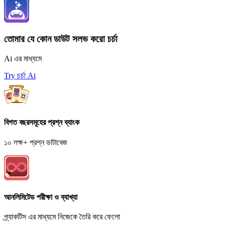
তোমার যে কোন ডাউট সলভ করো চর্চা
Ai এর মাধ্যমে
Try চর্চা Ai
বিগত বছরসমূহের প্রশ্ন ব্যাংক
১০ লক্ষ+ প্রশ্ন ডাটাবেজ
আনলিমিটেড পরীক্ষা ও ব্যাখ্যা
প্র্যাকটিস এর মাধ্যমে নিজেকে তৈরি করে ফেলো