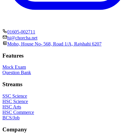
01605-002711
hi@chorcha.net
Moho, House No- 568, Road 1/A, Rajshahi 6207
Features
Mock Exam
Question Bank
Streams
SSC Science
HSC Science
HSC Arts
HSC Commerce
BCS/Job
Company