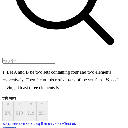
1. Let A and B be two sets containing four and two elements
A
×
respectively. Then the number of subsets of the set
A
B
, each
\times
having at least three elements is............
B
হানি নাটস
ক
খ
গ
ঘ
275
275
510
510
219
219
256
256
অন্বয় এবং ডোমেন ও রেঞ্জ টপিকের ওপরে পরীক্ষা দাও