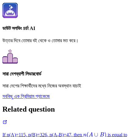
ডাউট সলভিং চর্চা AI
উত্তর দিবে তোমার বই থেকে ও তোমার মত করে।
সারা দেশব্যাপী লিডারবোর্ড
সারা দেশের শিক্ষার্থীদের মধ্যে নিজের অবস্থান যাচাই
সবকিছু এক প্রিমিয়াম প্যাকেজে
Related question
n(A\cup
(
∪
)
If n(A)=115, n(B)=326, n(A-B)=47, then
n
A
B
is equal to