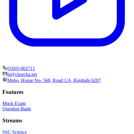
01605-002711
hi@chorcha.net
Moho, House No- 568, Road 1/A, Rajshahi 6207
Features
Mock Exam
Question Bank
Streams
SSC Science