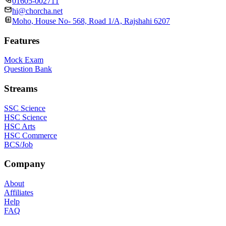
01605-002711
hi@chorcha.net
Moho, House No- 568, Road 1/A, Rajshahi 6207
Features
Mock Exam
Question Bank
Streams
SSC Science
HSC Science
HSC Arts
HSC Commerce
BCS/Job
Company
About
Affiliates
Help
FAQ