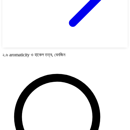
২.৬ aromaticity ও হাকেল তত্ব, বেনজিন