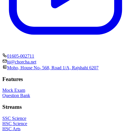
01605-002711
hi@chorcha.net
Moho, House No- 568, Road 1/A, Rajshahi 6207
Features
Mock Exam
Question Bank
Streams
SSC Science
HSC Science
HSC Arts