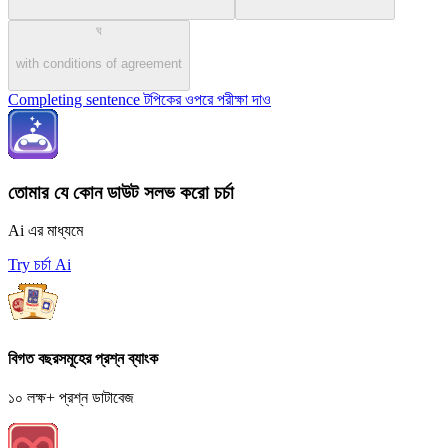
ঘ
with conditions of agreement
Completing sentence টপিকের ওপরে পরীক্ষা দাও
তোমার যে কোন ডাউট সলভ করো চর্চা
Ai এর মাধ্যমে
Try চর্চা Ai
বিগত বছরসমূহের প্রশ্ন ব্যাংক
১০ লক্ষ+ প্রশ্ন ডাটাবেজ