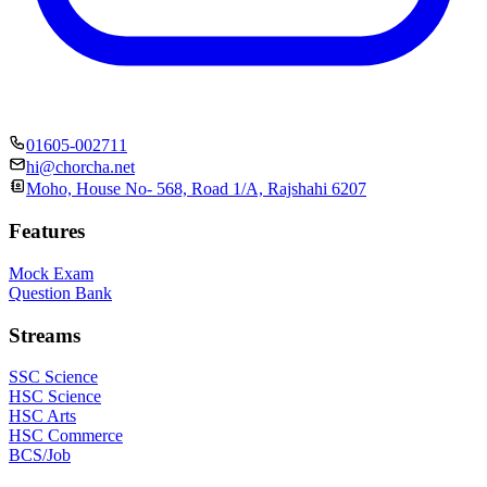
01605-002711
hi@chorcha.net
Moho, House No- 568, Road 1/A, Rajshahi 6207
Features
Mock Exam
Question Bank
Streams
SSC Science
HSC Science
HSC Arts
HSC Commerce
BCS/Job