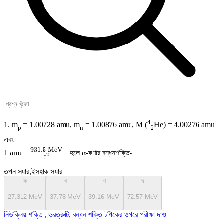
4
1. m
= 1.00728 amu, m
= 1.00876 amu, M (
He) = 4.00276 amu
p
n
2
এবং
931.5
MeV
\frac{931.5
1 amu=
হলে α-কণার বন্ধনশক্তি-
2
c
\text{
তপন স্যার,ইসহাক স্যার
MeV}}
ক
খ
গ
ঘ
{c^{2}}
27.312 MeV
37.78 MeV
39.16 MeV
72.57 MeV
নিউক্লিয় শক্তি , ভরত্রুটি, বন্ধন শক্তি টপিকের ওপরে পরীক্ষা দাও