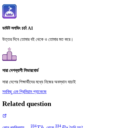
ডাউট সলভিং চর্চা AI
উত্তর দিবে তোমার বই থেকে ও তোমার মত করে।
সারা দেশব্যাপী লিডারবোর্ড
সারা দেশের শিক্ষার্থীদের মধ্যে নিজের অবস্থান যাচাই
সবকিছু এক প্রিমিয়াম প্যাকেজে
Related question
234
234
⠀_{90}^{234}
_{91}^{234}
⠀
কোন প্রক্রিয়ায়
T
h
থেকে
P
a
তৈরি হয়?