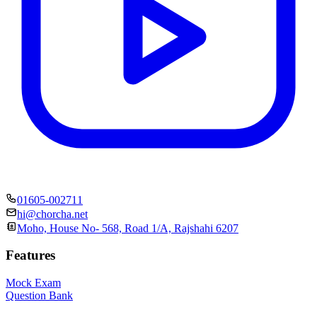
01605-002711
hi@chorcha.net
Moho, House No- 568, Road 1/A, Rajshahi 6207
Features
Mock Exam
Question Bank