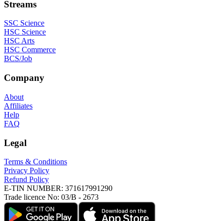
Streams
SSC Science
HSC Science
HSC Arts
HSC Commerce
BCS/Job
Company
About
Affiliates
Help
FAQ
Legal
Terms & Conditions
Privacy Policy
Refund Policy
E-TIN NUMBER:
371617991290
Trade licence No:
03/B - 2673