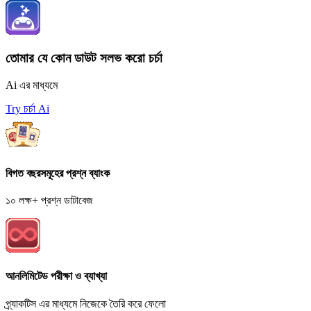
তোমার যে কোন ডাউট সলভ করো চর্চা
Ai এর মাধ্যমে
Try চর্চা Ai
বিগত বছরসমূহের প্রশ্ন ব্যাংক
১০ লক্ষ+ প্রশ্ন ডাটাবেজ
আনলিমিটেড পরীক্ষা ও ব্যাখ্যা
প্র্যাকটিস এর মাধ্যমে নিজেকে তৈরি করে ফেলো