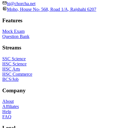
hi@chorcha.net
Moho, House No- 568, Road 1/A, Rajshahi 6207
Features
Mock Exam
Question Bank
Streams
SSC Science
HSC Science
HSC Arts
HSC Commerce
BCS/Job
Company
About
Affiliates
Help
FAQ
Legal