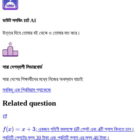
ডাউট সলভিং চর্চা AI
উত্তর দিবে তোমার বই থেকে ও তোমার মত করে।
সারা দেশব্যাপী লিডারবোর্ড
সারা দেশের শিক্ষার্থীদের মধ্যে নিজের অবস্থান যাচাই
সবকিছু এক প্রিমিয়াম প্যাকেজে
Related question
f(x)=x+3
(
)
=
+
3
f
x
x
; একজন গৃহিণী কমপক্ষে 6টি প্লেট এবং 4টি গ্লাস কিনতে চান।
প্রতিটি প্লেটের মূল্য 30 টাকা এবং প্রতিটি গ্লাস এর মূল্য 40 টাকা।