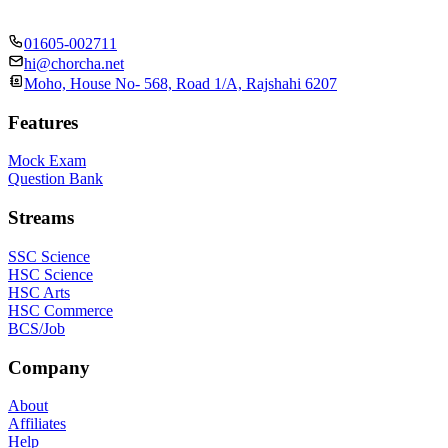
01605-002711
hi@chorcha.net
Moho, House No- 568, Road 1/A, Rajshahi 6207
Features
Mock Exam
Question Bank
Streams
SSC Science
HSC Science
HSC Arts
HSC Commerce
BCS/Job
Company
About
Affiliates
Help