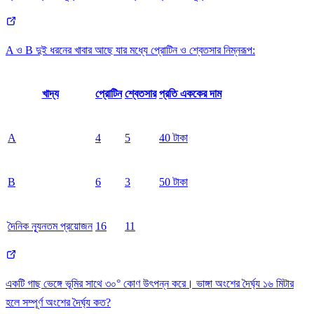
A ও B দুই ধরনের খাবার আছে যার মধ্যে প্রোটিন ও শ্বেতসার নিম্নরূপ:
খাদ্য
প্রোটিন
শ্বেতসার
প্রতি এককের দাম
A
4
5
40 টাকা
B
6
3
50 টাকা
দৈনিক ন্যূনতম প্রয়োজন
16
11
একটি গাছ ভেঙ্গে ভূমির সাথে ৩০° কোণ উৎপন্ন করে। ভাঙ্গা অংশের দৈর্ঘ্য ১৬ মিটার
হলে সম্পূর্ণ অংশের দৈর্ঘ্য কত?