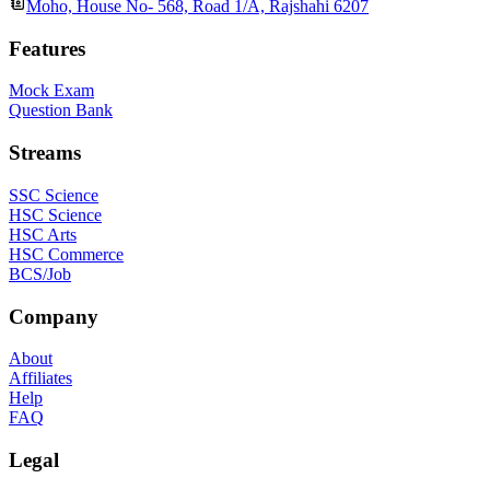
Moho, House No- 568, Road 1/A, Rajshahi 6207
Features
Mock Exam
Question Bank
Streams
SSC Science
HSC Science
HSC Arts
HSC Commerce
BCS/Job
Company
About
Affiliates
Help
FAQ
Legal