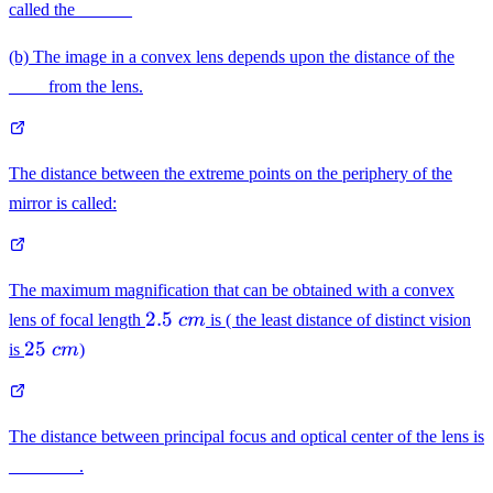
called the ______
(b) The image in a convex lens depends upon the distance of the
____ from the lens.
The distance between the extreme points on the periphery of the
mirror is called:
The maximum magnification that can be obtained with a convex
2.5\
2.5
lens of focal length
c
m
is ( the least distance of distinct vision
cm
25\
25
is
c
m
)
cm
The distance between principal focus and optical center of the lens is
________.