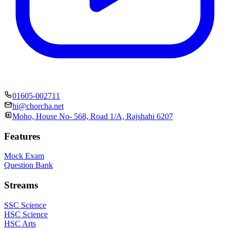
01605-002711
hi@chorcha.net
Moho, House No- 568, Road 1/A, Rajshahi 6207
Features
Mock Exam
Question Bank
Streams
SSC Science
HSC Science
HSC Arts