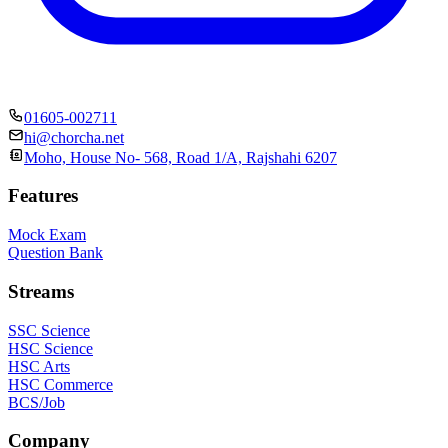
01605-002711
hi@chorcha.net
Moho, House No- 568, Road 1/A, Rajshahi 6207
Features
Mock Exam
Question Bank
Streams
SSC Science
HSC Science
HSC Arts
HSC Commerce
BCS/Job
Company