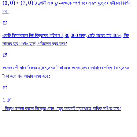
(3,0)
(7,0)
y
(
3
,
0
)
(
7
,
0
)
ও
বিন্দুগামী এবং
y
-অক্ষকে স্পর্শ করে এরূপ বৃত্তের সমীকরণ নির্ণয়
কর।
একটি হিসাবকালে নিট বিক্রয়ের পরিমাণ 7,80,000 টাকা, মোট লাভের হার 40%, নিট
লাভের হার 25% হলে, পরিচালন ব্যয় কত?
বৎসরব্যাপী ধারে বিক্রয় ৫,৪০,০০০ টাকা এবং বৎসরান্তে দেনাদারের পরিমাণ ৯০,০০০
টাকা হলে গড় আদায় সময় হবে :
\text{1
1 F
F}
বিদ্যুৎ চালনা করলে নিম্নের কোন ধাতুর আয়নটি ক্যাথোডে অধিক সঞ্চিত হবে?