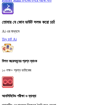
K^{-1}
mol^{-1}\
Higher Math টপিকের ওপরে পরীক্ষা দাও
K^{-1}
তোমার যে কোন ডাউট সলভ করো চর্চা
Ai এর মাধ্যমে
Try চর্চা Ai
বিগত বছরসমূহের প্রশ্ন ব্যাংক
১০ লক্ষ+ প্রশ্ন ডাটাবেজ
আনলিমিটেড পরীক্ষা ও ব্যাখ্যা