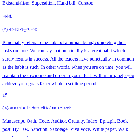
Existentialism, Superstition, Hand bill, Curator.
অথবা,
(খ) বাংলায় অনুবাদ কর:
Punctuality refers to the habit of a human being completing their
tasks on time. We can say that punctuality is a great habit which
surely results in success. All the leaders have punctuality in common
as the habit is such. In other words, when you are on time, you will
maintain the discipline and order in your life. It will in turn, help you
achieve your goals faster within a set time period.
(ক)যেকোনো দশটি শব্দের পারিভাষিক রূপ লেখ:
Manuscript, Oath, Code, Auditor, Gratuity, Index, Epitaph, Book
post, By- law, Sanction, Sabotage, Viva-voce, White paper, Walk-