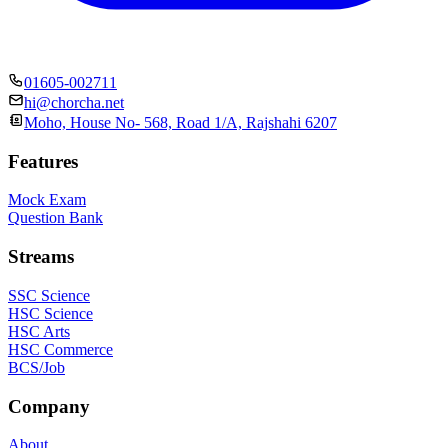
01605-002711
hi@chorcha.net
Moho, House No- 568, Road 1/A, Rajshahi 6207
Features
Mock Exam
Question Bank
Streams
SSC Science
HSC Science
HSC Arts
HSC Commerce
BCS/Job
Company
About