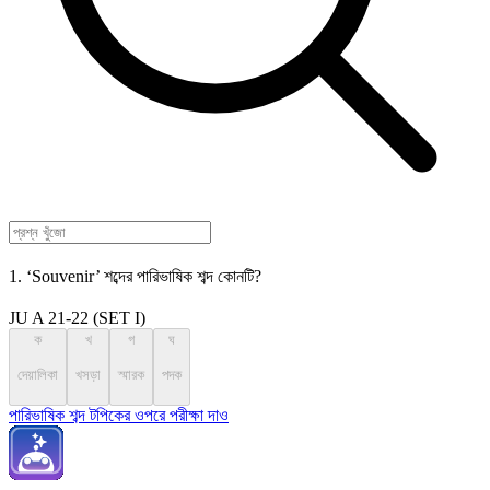
1. ‘Souvenir’ শব্দের পারিভাষিক শব্দ কোনটি?
JU A 21-22 (SET I)
ক
খ
গ
ঘ
দেয়ালিকা
খসড়া
স্মারক
পদক
পারিভাষিক শব্দ টপিকের ওপরে পরীক্ষা দাও