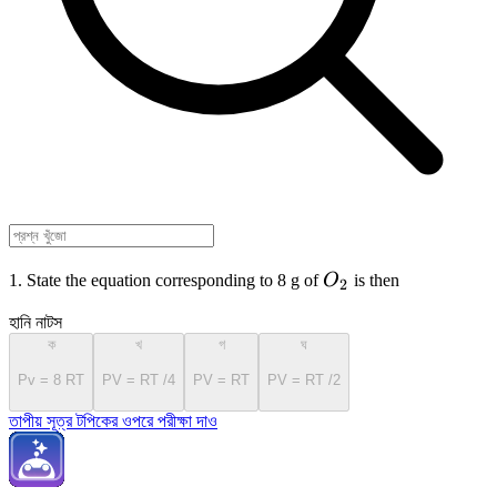
O_{2}
1. State the equation corresponding to 8 g of
O
is then
2
হানি নাটস
ক
খ
গ
ঘ
Pv = 8 RT
PV = RT /4
PV = RT
PV = RT /2
তাপীয় সূত্র টপিকের ওপরে পরীক্ষা দাও