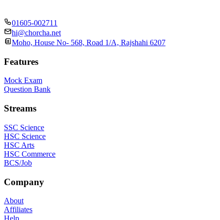
01605-002711
hi@chorcha.net
Moho, House No- 568, Road 1/A, Rajshahi 6207
Features
Mock Exam
Question Bank
Streams
SSC Science
HSC Science
HSC Arts
HSC Commerce
BCS/Job
Company
About
Affiliates
Help