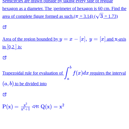
Semicircles are drawn outside by taking every side of regular
hexagon as a diameter. The ;perimeter of hexagon is 60 cm. Find the
\pi
\sqrt3
3
area of complete figure formed as such.(
π
= 3.14) (
= 1.73)
y=x-
\mat
=
−
[
]
,
=
[
]
x
Area of the region bounded by
y
x
x
y
x
and
-axis
[x],\
[
]
[
]
in
0,2
is:
y=
[x]
b
\displaystyle\int
∫
(
)
Trapezoidal rule for evaluation of
f
x
d
x
requires the interval
_{ a }^{ b }{
a
f(x)dx }
(a,b)
(
,
)
a
b
to be divided into
2
\mathrm{P(x)=\frac{x^{2}}
x
2
P
(
x
)
=
এবং
Q
(
x
)
=
x
4
x
+
1
{x^{4}+1} \text { এবং }
Q(x)=x^{2}}