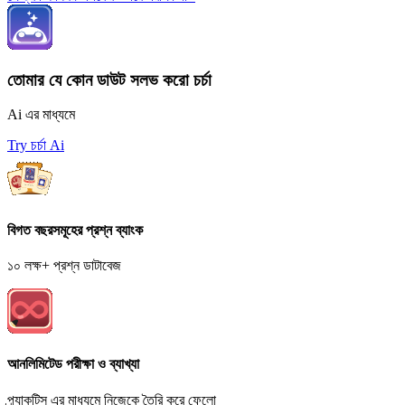
তোমার যে কোন ডাউট সলভ করো চর্চা
Ai এর মাধ্যমে
Try চর্চা Ai
বিগত বছরসমূহের প্রশ্ন ব্যাংক
১০ লক্ষ+ প্রশ্ন ডাটাবেজ
আনলিমিটেড পরীক্ষা ও ব্যাখ্যা
প্র্যাকটিস এর মাধ্যমে নিজেকে তৈরি করে ফেলো