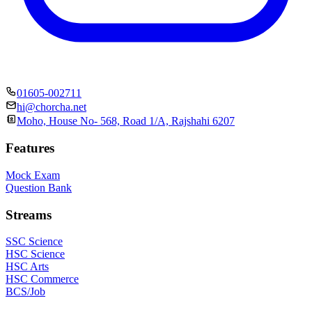
01605-002711
hi@chorcha.net
Moho, House No- 568, Road 1/A, Rajshahi 6207
Features
Mock Exam
Question Bank
Streams
SSC Science
HSC Science
HSC Arts
HSC Commerce
BCS/Job