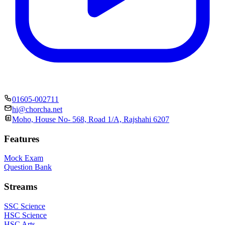
01605-002711
hi@chorcha.net
Moho, House No- 568, Road 1/A, Rajshahi 6207
Features
Mock Exam
Question Bank
Streams
SSC Science
HSC Science
HSC Arts