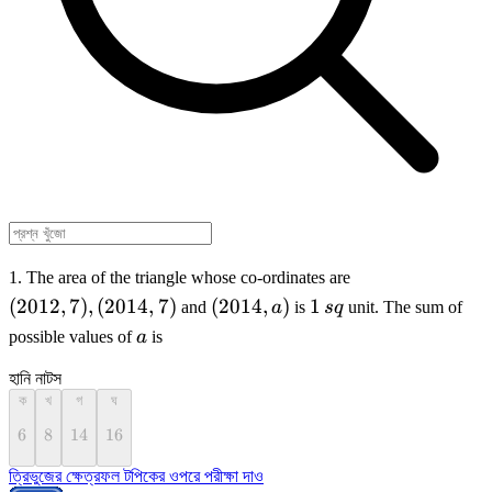
(2012,
1. The area of the triangle whose co-ordinates are
7),
(2014,
1
(
2012
,
7
)
,
(
2014
,
7
)
(
2014
,
)
1
and
a
is
s
q
unit. The sum of
(2014,
a)
\,sq
a
possible values of
a
is
7)
হানি নাটস
ক
খ
গ
ঘ
6
6
8
8
14
14
16
16
ত্রিভুজের ক্ষেত্রফল টপিকের ওপরে পরীক্ষা দাও