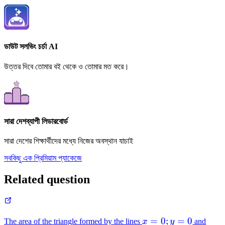
ডাউট সলভিং চর্চা AI
উত্তর দিবে তোমার বই থেকে ও তোমার মত করে।
সারা দেশব্যাপী লিডারবোর্ড
সারা দেশের শিক্ষার্থীদের মধ্যে নিজের অবস্থান যাচাই
সবকিছু এক প্রিমিয়াম প্যাকেজে
Related question
x=0;y=0
x\si
=
0
;
=
0
The area of the triangle formed by the lines
x
y
and