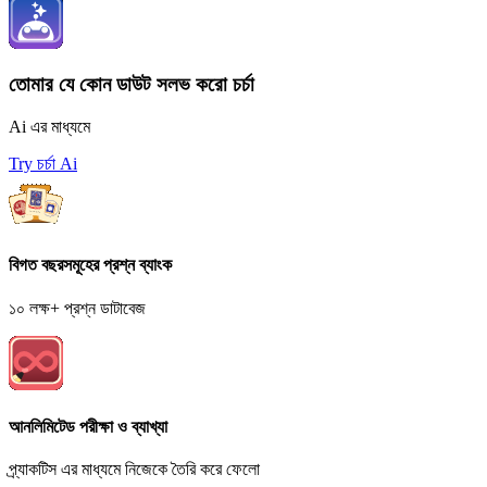
তোমার যে কোন ডাউট সলভ করো চর্চা
Ai এর মাধ্যমে
Try চর্চা Ai
বিগত বছরসমূহের প্রশ্ন ব্যাংক
১০ লক্ষ+ প্রশ্ন ডাটাবেজ
আনলিমিটেড পরীক্ষা ও ব্যাখ্যা
প্র্যাকটিস এর মাধ্যমে নিজেকে তৈরি করে ফেলো