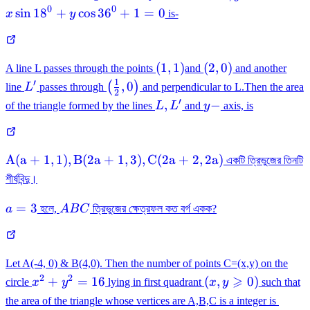
{ 18
0
0
sin
18
+
cos
36
+
1
=
0
x
y
is-
}^{ 
}
+y\
(1,1)
(2,0)
(
1
,
1
)
(
2
,
0
)
A line L passes through the points
and
and another
{ { 
1
′
L^{\prime}
\left(\frac{1}
,
0
(
)
line
L
passes through
and perpendicular to L.Then the area
}^{ 
2
{2}, 0\right)
′
L,
y-
}
,
−
of the triangle formed by the lines
L
L
and
y
axis, is
L^{\prime}
+1=
\mathrm{A}
A
(
a
+
1
,
1
)
,
B
(
2
a
+
1
,
3
)
,
C
(
2
a
+
2
,
2
a
)
একটি ত্রিভুজের তিনটি
(\mathrm{a}+1,1),
শীর্ষবিন্দু।
\mathrm{B}(2
\mathrm{a}+1,3),
a=3
ABC
=
3
a
হলে,
A
B
C
ত্রিভুজের ক্ষেত্রফল কত বর্গ একক?
\mathrm{C}(2
\mathrm{a}+2,2
\mathrm{a})
Let A(-4, 0) & B(4,0). Then the number of points C=(x,y) on the
2
2
{x^2}
(x,y
⩾
+
=
16
(
,
0
)
circle
x
y
lying in first quadrant
x
y
such that
+
\geqslant
the area of the triangle whose vertices are A,B,C is a integer is