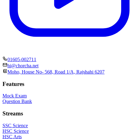
01605-002711
hi@chorcha.net
Moho, House No- 568, Road 1/A, Rajshahi 6207
Features
Mock Exam
Question Bank
Streams
SSC Science
HSC Science
HSC Arts