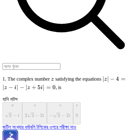
z
\left| z
∣
∣
−
4
=
1. The complex number
z
satisfying the equations
z
\right|
∣
−
∣
−
∣
+
5
∣
=
0
z
i
z
i
, is
-4=\left|
z-i
হানি নাটস
ক
খ
গ
ঘ
\right| -
\left|
\sqrt
3
−
2\sqrt
2
3
−
2
−
-
3
−
2
0
0
i
i
i
z+5i
{ 3 }
{ 3 }
\sqrt
-i
-2i
{ 3 }
জটিল সংখ্যার ধর্মাবলি টপিকের ওপরে পরীক্ষা দাও
\right|
-2i
=0