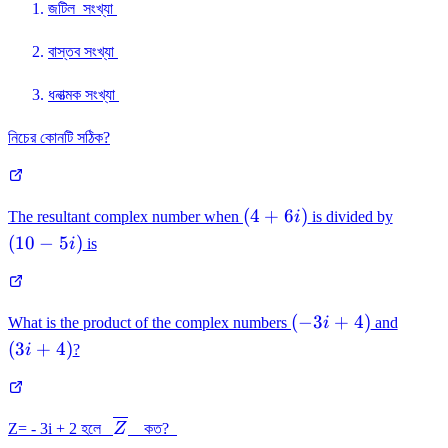
জটিল সংখ্যা
বাস্তব সংখ্যা
ধনাত্মক সংখ্যা
নিচের কোনটি সঠিক?
(4+6i)
(10-
(
4
+
6
)
The resultant complex number when
i
is divided by
5i)
(
10
−
5
)
i
is
\left(
\left(
(
−
3
+
4
)
What is the product of the complex numbers
i
and
-3i+4
3i+4
(
3
+
4
)
i
?
\right)
\right
\overline{Z}
Z= - 3i + 2 হলে
Z
কত?