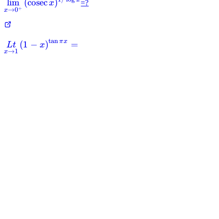
\displaystyle
lim
(
cosec
)
x
=?
+
→
0
x
\lim_{x\rightarrow
0^{+}}{(\cosec
x)^{1/\log x}}
t
a
n
π
x
\mathop
(
1
−
)
=
L
t
x
→
1
x
{Lt}\limits_{x
\to 1} {\left(
{1 - x}
\right)^{\tan
\pi x}} =