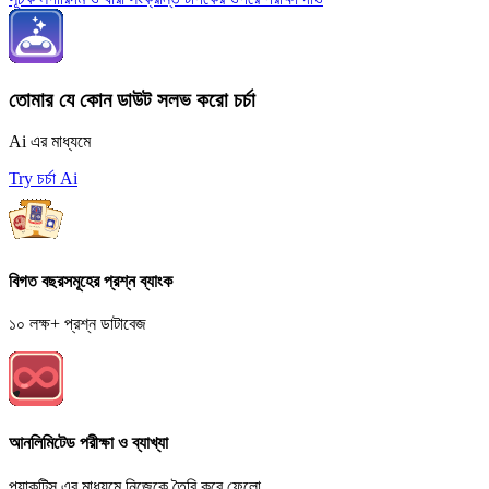
1)-1} 
\}^{\
x}{1-
\sqrt
তোমার যে কোন ডাউট সলভ করো চর্চা
\dfra
Ai এর মাধ্যমে
Try চর্চা Ai
বিগত বছরসমূহের প্রশ্ন ব্যাংক
১০ লক্ষ+ প্রশ্ন ডাটাবেজ
আনলিমিটেড পরীক্ষা ও ব্যাখ্যা
প্র্যাকটিস এর মাধ্যমে নিজেকে তৈরি করে ফেলো