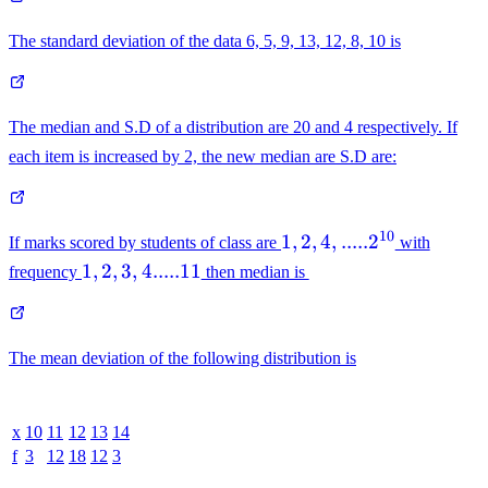
The standard deviation of the data 6, 5, 9, 13, 12, 8, 10 is
The median and S.D of a distribution are 20 and 4 respectively. If
each item is increased by 2, the new median are S.D are:
10
1, 2, 4,
1
,
2
,
4
,
.....
2
If marks scored by students of class are
with
.....2^{10}
1, 2,
1
,
2
,
3
,
4.....11
frequency
then median is
3, 4
.....11
The mean deviation of the following distribution is
x
10
11
12
13
14
f
3
12
18
12
3