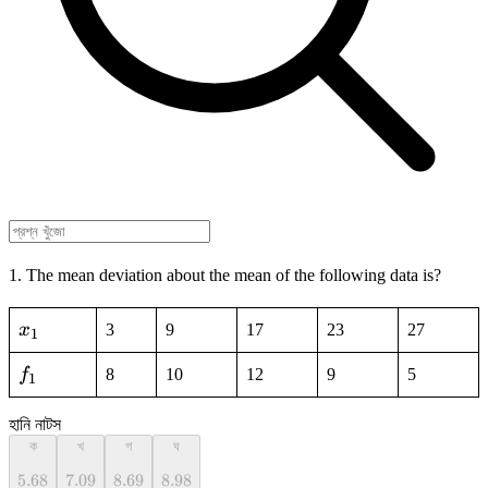
1. The mean deviation about the mean of the following data is?
x_1
x
3
9
17
23
27
1
f_1
f
8
10
12
9
5
1
হানি নাটস
ক
খ
গ
ঘ
5.68
5.68
7.09
7.09
8.69
8.69
8.98
8.98