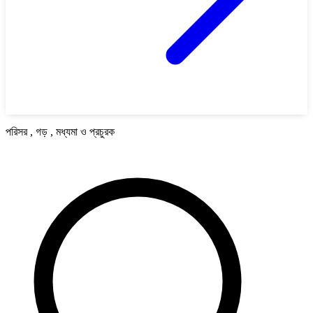
পরিসর , গড় , মধ্যমা ও প্রচুরক