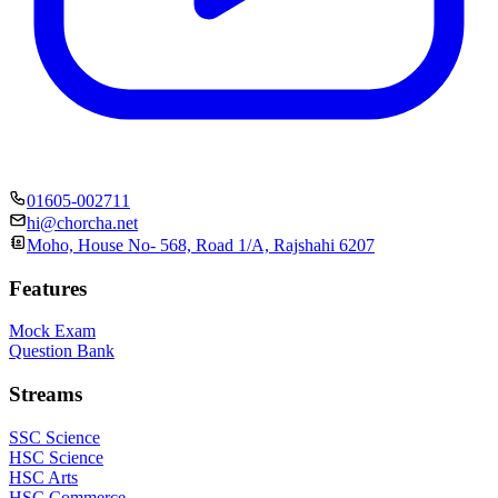
01605-002711
hi@chorcha.net
Moho, House No- 568, Road 1/A, Rajshahi 6207
Features
Mock Exam
Question Bank
Streams
SSC Science
HSC Science
HSC Arts
HSC Commerce